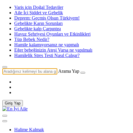
Varis için Doğal Tedaviler
Aile İçi Şiddet ve Gebelik
Deprem: Geçmiş Olsun Türkiyem!
Gebelikte Karın Sorunları
Gebelikte kalp Çarpıntısı
Havuz Şehriyesi Oyunları ve Etkinlikleri
Tüp Bebek Nedir?
Hamile kalamıyorsanız ne yapmalı
Eğer bebeğinizin Ateşi Varsa ne yapılmalı
Hamilelik Stres Testi Nasıl Çalışır?
Arama Yap
Giriş Yap
Halime Kalmak