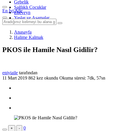
Gebelik
Sağlıklı Çocuklar
En İyi Aile
Ebeveyn
Yaşlar ve Aşamalar
Anasayfa
Halime Kalmak
PKOS ile Hamile Nasıl Gidilir?
eniyiaile
tarafından
11 Mart 2019
862 kez okundu
Okuma süresi: 7dk, 57sn
0
+
-