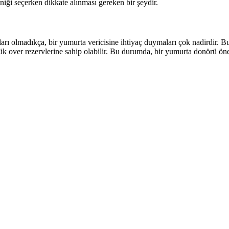
ği seçerken dikkate alınması gereken bir şeydir.
nları olmadıkça, bir yumurta vericisine ihtiyaç duymaları çok nadirdir. 
k over rezervlerine sahip olabilir. Bu durumda, bir yumurta donörü öner