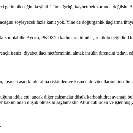
geri getirebileceğini keşfetti. Tüm ağırlığı kaybetmek zorunda değilsin
ağını söyleyecek fazla kanıt yok. Yine de doğurganlık ilaçlarına ihtiyac
da zor olabilir. Ayrıca, PKOS’lu kadınların tümü aşırı kilolu değildir.
ençli iseniz, diyabet ilacı metforminini almak insülin direncini tedavi e
u, kısmen aşırı kilolu olma riskinden ve kısmen de vücutlarının insüli
duğunu iddia etti, ancak diğer çalışmalar düşük karbonhidrat avantajı 
nler bakımından düşük olmasını sağlamaktır. Abur cuburdan ve işlenmiş y
.