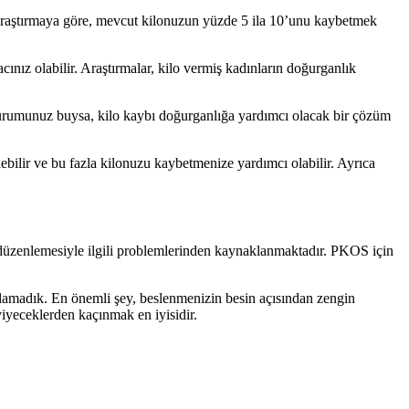
. Araştırmaya göre, mevcut kilonuzun yüzde 5 ila 10’unu kaybetmek
ınız olabilir. Araştırmalar, kilo vermiş kadınların doğurganlık
 Durumunuz buysa, kilo kaybı doğurganlığa yardımcı olacak bir çözüm
debilir ve bu fazla kilonuzu kaybetmenize yardımcı olabilir. Ayrıca
n düzenlemesiyle ilgili problemlerinden kaynaklanmaktadır. PKOS için
bulamadık. En önemli şey, beslenmenizin besin açısından zengin
iyeceklerden kaçınmak en iyisidir.