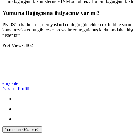
Tüm doğurganlık kliniklerinde IVM sunulmaz. Bu bir doğurganlık klini
Yumurta Bağışçısına ihtiyacınız var mı?
PKOS’lu kadınların, ileri yaşlarda olduğu gibi eldeki ek fertilite soru
kama rezeksiyonu gibi over prosedürleri uygulamış kadınlar daha düşü
nedenidir.
Post Views:
862
eniyiaile
Yazarın Profili
Yorumları Göster (0)