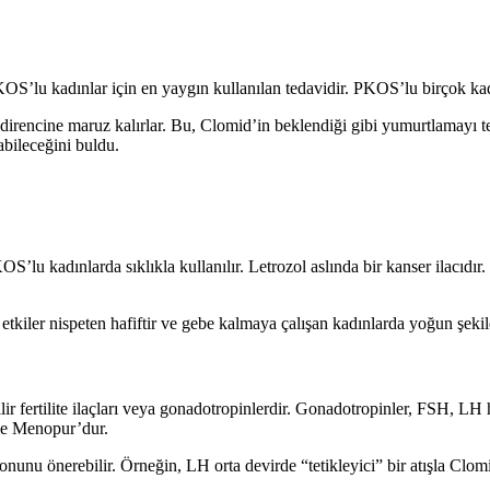
 PKOS’lu kadınlar için en yaygın kullanılan tedavidir. PKOS’lu birçok ka
d direncine maruz kalırlar. Bu, Clomid’in beklendiği gibi yumurtlamayı 
bileceğini buldu.
OS’lu kadınlarda sıklıkla kullanılır. Letrozol aslında bir kanser ilacıd
tkiler nispeten hafiftir ve gebe kalmaya çalışan kadınlarda yoğun şekilde
ilir fertilite ilaçları veya gonadotropinlerdir. Gonadotropinler, FSH, 
 ve Menopur’dur.
syonunu önerebilir. Örneğin, LH orta devirde “tetikleyici” bir atışla Clo