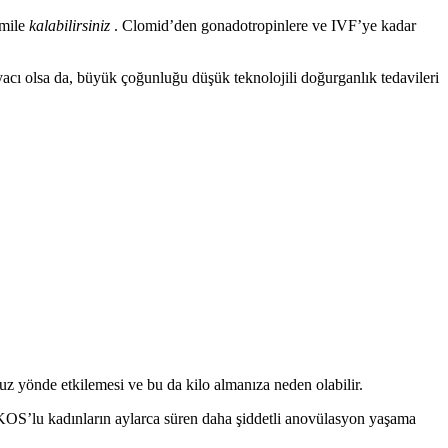
amile
kalabilirsiniz
. Clomid’den gonadotropinlere ve IVF’ye kadar
yacı olsa da, büyük çoğunluğu düşük teknolojili doğurganlık tedavileri
z yönde etkilemesi ve bu da kilo almanıza neden olabilir.
PKOS’lu kadınların aylarca süren daha şiddetli anovülasyon yaşama