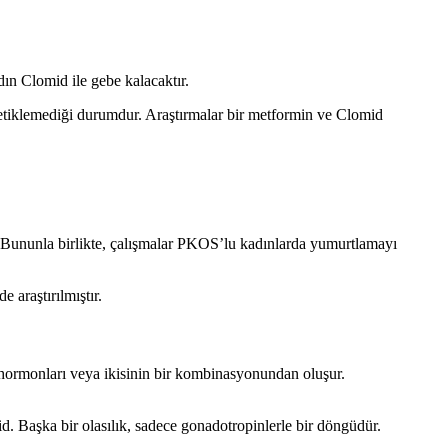
dın Clomid ile gebe kalacaktır.
tetiklemediği durumdur. Araştırmalar bir metformin ve Clomid
ır. Bununla birlikte, çalışmalar PKOS’lu kadınlarda yumurtlamayı
 araştırılmıştır.
LH hormonları veya ikisinin bir kombinasyonundan oluşur.
mid. Başka bir olasılık, sadece gonadotropinlerle bir döngüdür.