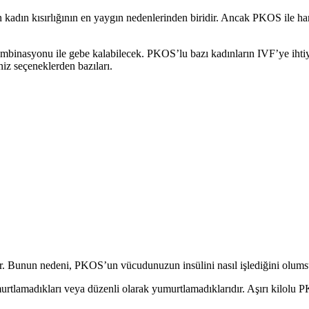
 kadın kısırlığının en yaygın nedenlerinden biridir. Ancak PKOS ile h
kombinasyonu ile gebe kalabilecek. PKOS’lu bazı kadınların IVF’ye ihti
niz seçeneklerden bazıları.
r. Bunun nedeni, PKOS’un vücudunuzun insülini nasıl işlediğini olumsu
rtlamadıkları veya düzenli olarak yumurtlamadıklarıdır. Aşırı kilolu 