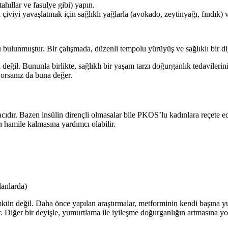
ahıllar ve fasulye gibi) yapın.
 çiviyi yavaşlatmak için sağlıklı yağlarla (avokado, zeytinyağı, fındık) 
bulunmuştur. Bir çalışmada, düzenli tempolu yürüyüş ve sağlıklı bir di
eğil. Bununla birlikte, sağlıklı bir yaşam tarzı doğurganlık tedavilerini
yorsanız da buna değer.
ilacıdır. Bazen insülin dirençli olmasalar bile PKOS’lu kadınlara reçete 
n hamile kalmasına yardımcı olabilir.
lanlarda)
 değil. Daha önce yapılan araştırmalar, metforminin kendi başına yumur
. Diğer bir deyişle, yumurtlama ile iyileşme doğurganlığın artmasına yo