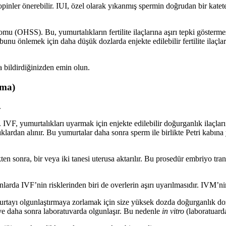
inler önerebilir. IUI, özel olarak yıkanmış spermin doğrudan bir katete
u (OHSS). Bu, yumurtalıkların fertilite ilaçlarına aşırı tepki göstermesid
 önlemek için daha düşük dozlarda enjekte edilebilir fertilite ilaçları
bildirdiğinizden emin olun.
şma)
.
F, yumurtalıkları uyarmak için enjekte edilebilir doğurganlık ilaçları 
lardan alınır. Bu yumurtalar daha sonra sperm ile birlikte Petri kabına 
 sonra, bir veya iki tanesi uterusa aktarılır. Bu prosedür embriyo trans
rda IVF’nin risklerinden biri de overlerin aşırı uyarılmasıdır. IVM’nin
urtayı olgunlaştırmaya zorlamak için size yüksek dozda doğurganlık do
ve daha sonra laboratuvarda olgunlaşır. Bu nedenle
in vitro
(laboratuard