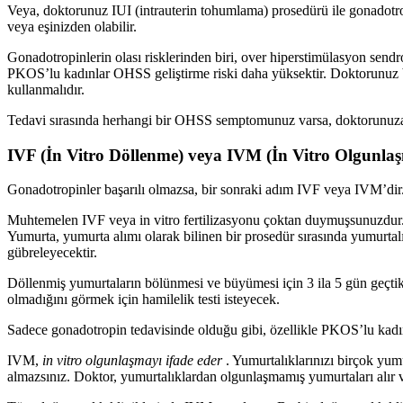
Veya, doktorunuz IUI (intrauterin tohumlama) prosedürü ile gonadotrop
veya eşinizden olabilir.
Gonadotropinlerin olası risklerinden biri, over hiperstimülasyon sendrom
PKOS’lu kadınlar OHSS geliştirme riski daha yüksektir. Doktorunuz bunu
kullanmalıdır.
Tedavi sırasında herhangi bir OHSS semptomunuz varsa, doktorunuza 
IVF (İn Vitro Döllenme) veya IVM (İn Vitro Olgunla
Gonadotropinler başarılı olmazsa, bir sonraki adım IVF veya IVM’dir
Muhtemelen IVF veya in vitro fertilizasyonu çoktan duymuşsunuzdur. IV
Yumurta, yumurta alımı olarak bilinen bir prosedür sırasında yumurtalık
gübreleyecektir.
Döllenmiş yumurtaların bölünmesi ve büyümesi için 3 ila 5 gün geçtikten
olmadığını görmek için hamilelik testi isteyecek.
Sadece gonadotropin tedavisinde olduğu gibi, özellikle PKOS’lu kadınla
IVM,
in vitro olgunlaşmayı ifade eder
. Yumurtalıklarınızı birçok yum
almazsınız. Doktor, yumurtalıklardan olgunlaşmamış yumurtaları alır 