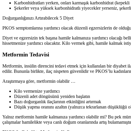
Karbonhidratları yerken, onları karmaşık karbonhidrat (kepekli t
Şekerler veya yüksek karbonhidratlı yiyecekler yerseniz, şekerli
Doğurganlığınızı Artırabilecek 5 Diyet
PKOS semptomlarına yardımcı olacak düzenli egzersizlerin de olduğu 
Diyet ve egzersizin tek başına hamile kalmanıza yardımcı olacağı belli d
hissetmenize yardımcı olacaktır. Kilo vermek gibi, hamile kalmak isti
Metformin Tedavisi
Metformin, insülin direncini tedavi etmek için kullanılan bir diyabet 
edilir. Bununla birlikte, ilaç nispeten güvenlidir ve PKOS’lu kadınları
Araştırmaya göre, metformin olabilir …
Kilo vermenize yardımcı
Düzenli adet döngüsünü yeniden başlatın
Bazı doğurganlık ilaçlarının etkinliğini artırmak
Düşük yapma oranını azaltın (yalnızca tekrarlanan düşüklüğü o
Yalnız metformin hamile kalmanıza yardımcı olabilir mi? Bu pek mümkün
çalışmalar hamilelikte veya canlı doğum oranlarında artış bulamamıştır