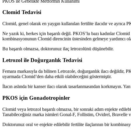
PKOS ile Gebelikte Metformin Kullanımı
Clomid Tedavisi
Clomid, genel olarak en yaygın kullanılan fertilite ilacıdır ve ayrıca
Ne yazık ki, herkes için başarılı değil. PKOS’lu bazı kadınlar Clomi
kombinasyonunun Clomid direncinin üstesinden gelmeye yardımcı ola
Bu başarılı olmazsa, doktorunuz ilaç letrozolünü düşünebilir.
Letrozol ile Doğurganlık Tedavisi
Femara markasıyla da bilinen Letrozole, doğurganlık ilacı değildir, PK
uyarmada Clomid’den daha etkili olabileceğini göstermiştir.
İlacın aslında bir kanser ilacı olarak tasarlanmasından korkmayın. Yan e
PKOS için Gonadotropinler
Clomid veya letrozol başarılı olmazsa, bir sonraki adım enjekte edileb
Tanabileceğiniz marka isimleri Gonal-F, Follistim, Ovidrel, Bravelle
Doktorunuz oral ve enjekte edilebilir fertilite ilaçlarının bir kombina