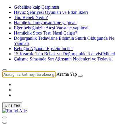
Gebelikte kalp Çarpıntısı
Havuz Şehriyesi Oyunları ve Etkinlikleri
Tüp Bebek Nedir?
Hamile kalamıyorsanız ne yapmalı
Eğer bebeğinizin Ateşi Varsa ne yapılmalı
Hamilelik Stres Testi Nasıl Çalışır?
Doğurganlık Tedavisine Erişimin Sınırlı Olduğunda Ne
Yapmalı
Bebeğin Ağzında Epstein İnciler
15 Kısırlık, Tüp Bebek ve Doğurganlık Tedavisi Mitleri
Çalışma Sırasında Sırt Ağrısının Nedenleri ve Tedavisi
Arama Yap
Giriş Yap