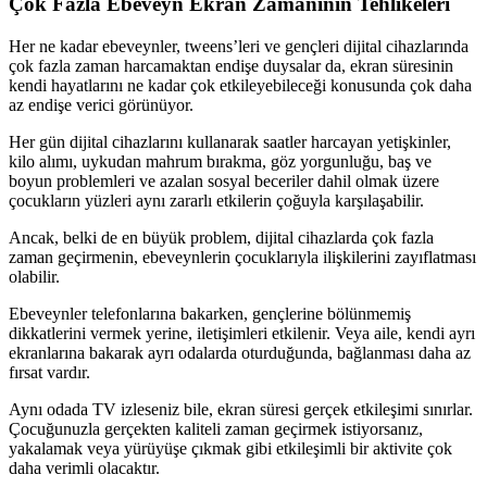
Çok Fazla Ebeveyn Ekran Zamanının Tehlikeleri
Her ne kadar ebeveynler, tweens’leri ve gençleri dijital cihazlarında
çok fazla zaman harcamaktan endişe duysalar da, ekran süresinin
kendi hayatlarını ne kadar çok etkileyebileceği konusunda çok daha
az endişe verici görünüyor.
Her gün dijital cihazlarını kullanarak saatler harcayan yetişkinler,
kilo alımı, uykudan mahrum bırakma, göz yorgunluğu, baş ve
boyun problemleri ve azalan sosyal beceriler dahil olmak üzere
çocukların yüzleri aynı zararlı etkilerin çoğuyla karşılaşabilir.
Ancak, belki de en büyük problem, dijital cihazlarda çok fazla
zaman geçirmenin, ebeveynlerin çocuklarıyla ilişkilerini zayıflatması
olabilir.
Ebeveynler telefonlarına bakarken, gençlerine bölünmemiş
dikkatlerini vermek yerine, iletişimleri etkilenir. Veya aile, kendi ayrı
ekranlarına bakarak ayrı odalarda oturduğunda, bağlanması daha az
fırsat vardır.
Aynı odada TV izleseniz bile, ekran süresi gerçek etkileşimi sınırlar.
Çocuğunuzla gerçekten kaliteli zaman geçirmek istiyorsanız,
yakalamak veya yürüyüşe çıkmak gibi etkileşimli bir aktivite çok
daha verimli olacaktır.