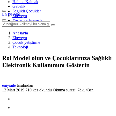
Halime Kalmak
Gebelik
Sağlıklı Çocuklar
En İyi Aile
Ebeveyn
Yaşlar ve Aşamalar
Anasayfa
Ebeveyn
Çocuk yetiştirme
Teknoloji
Rol Model olun ve Çocuklarınıza Sağlıklı
Elektronik Kullanımını Gösterin
eniyiaile
tarafından
13 Mart 2019
710 kez okundu
Okuma süresi: 7dk, 43sn