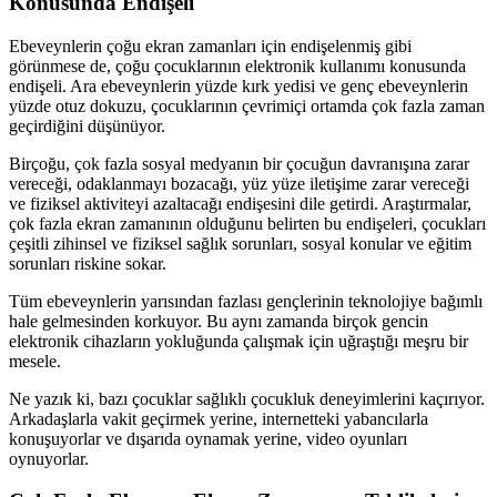
Konusunda Endişeli
Ebeveynlerin çoğu ekran zamanları için endişelenmiş gibi
görünmese de, çoğu çocuklarının elektronik kullanımı konusunda
endişeli. Ara ebeveynlerin yüzde kırk yedisi ve genç ebeveynlerin
yüzde otuz dokuzu, çocuklarının çevrimiçi ortamda çok fazla zaman
geçirdiğini düşünüyor.
Birçoğu, çok fazla sosyal medyanın bir çocuğun davranışına zarar
vereceği, odaklanmayı bozacağı, yüz yüze iletişime zarar vereceği
ve fiziksel aktiviteyi azaltacağı endişesini dile getirdi. Araştırmalar,
çok fazla ekran zamanının olduğunu belirten bu endişeleri, çocukları
çeşitli zihinsel ve fiziksel sağlık sorunları, sosyal konular ve eğitim
sorunları riskine sokar.
Tüm ebeveynlerin yarısından fazlası gençlerinin teknolojiye bağımlı
hale gelmesinden korkuyor. Bu aynı zamanda birçok gencin
elektronik cihazların yokluğunda çalışmak için uğraştığı meşru bir
mesele.
Ne yazık ki, bazı çocuklar sağlıklı çocukluk deneyimlerini kaçırıyor.
Arkadaşlarla vakit geçirmek yerine, internetteki yabancılarla
konuşuyorlar ve dışarıda oynamak yerine, video oyunları
oynuyorlar.