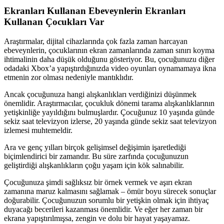
Ekranları Kullanan Ebeveynlerin Ekranları
Kullanan Çocukları Var
Araştırmalar, dijital cihazlarında çok fazla zaman harcayan
ebeveynlerin, çocuklarının ekran zamanlarında zaman sınırı koyma
ihtimalinin daha düşük olduğunu gösteriyor. Bu, çocuğunuzu diğer
odadaki Xbox’a yapıştırdığınızda video oyunları oynamamaya ikna
etmenin zor olması nedeniyle mantıklıdır.
Ancak çocuğunuza hangi alışkanlıkları verdiğinizi düşünmek
önemlidir. Araştırmacılar, çocukluk dönemi tarama alışkanlıklarının
yetişkinliğe yayıldığını bulmuşlardır. Çocuğunuz 10 yaşında günde
sekiz saat televizyon izlerse, 20 yaşında günde sekiz saat televizyon
izlemesi muhtemeldir.
Ara ve genç yılları birçok gelişimsel değişimin işaretlediği
biçimlendirici bir zamandır. Bu süre zarfında çocuğunuzun
geliştirdiği alışkanlıkların çoğu yaşam için kök salınabilir.
Çocuğunuza şimdi sağlıksız bir örnek vermek ve aşırı ekran
zamanına maruz kalmasını sağlamak – ömür boyu sürecek sonuçlar
doğurabilir. Çocuğunuzun sorumlu bir yetişkin olmak için ihtiyaç
duyacağı becerileri kazanması önemlidir. Ve eğer her zaman bir
ekrana yapıştırılmışsa, zengin ve dolu bir hayat yaşayamaz.