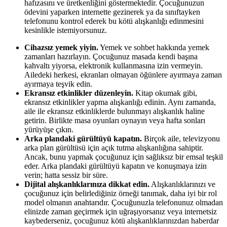
hafızasını ve üretkenliğini göstermektedir. Çocuğunuzun
ödevini yaparken internette gezinerek ya da sınıftayken
telefonunu kontrol ederek bu kötü alışkanlığı edinmesini
kesinlikle istemiyorsunuz.
Cihazsız yemek yiyin.
Yemek ve sohbet hakkında yemek
zamanları hazırlayın. Çocuğunuz masada kendi başına
kahvaltı yiyorsa, elektronik kullanmasına izin vermeyin.
Ailedeki herkesi, ekranları olmayan öğünlere ayırmaya zaman
ayırmaya teşvik edin.
Ekransız etkinlikler düzenleyin.
Kitap okumak gibi,
ekransız etkinlikler yapma alışkanlığı edinin. Aynı zamanda,
aile ile ekransız etkinliklerde bulunmayı alışkanlık haline
getirin. Birlikte masa oyunları oynayın veya hafta sonları
yürüyüşe çıkın.
Arka plandaki gürültüyü kapatın.
Birçok aile, televizyonu
arka plan gürültüsü için açık tutma alışkanlığına sahiptir.
Ancak, bunu yapmak çocuğunuz için sağlıksız bir emsal teşkil
eder. Arka plandaki gürültüyü kapatın ve konuşmaya izin
verin; hatta sessiz bir süre.
Dijital alışkanlıklarınıza dikkat edin.
Alışkanlıklarınızı ve
çocuğunuz için belirlediğiniz örneği tanımak, daha iyi bir rol
model olmanın anahtarıdır. Çocuğunuzla telefonunuz olmadan
elinizde zaman geçirmek için uğraşıyorsanız veya internetsiz
kaybederseniz, çocuğunuz kötü alışkanlıklarınızdan haberdar