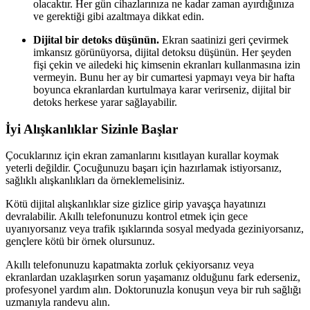
olacaktır. Her gün cihazlarınıza ne kadar zaman ayırdığınıza
ve gerektiği gibi azaltmaya dikkat edin.
Dijital bir detoks düşünün.
Ekran saatinizi geri çevirmek
imkansız görünüyorsa, dijital detoksu düşünün. Her şeyden
fişi çekin ve ailedeki hiç kimsenin ekranları kullanmasına izin
vermeyin. Bunu her ay bir cumartesi yapmayı veya bir hafta
boyunca ekranlardan kurtulmaya karar verirseniz, dijital bir
detoks herkese yarar sağlayabilir.
İyi Alışkanlıklar Sizinle Başlar
Çocuklarınız için ekran zamanlarını kısıtlayan kurallar koymak
yeterli değildir. Çocuğunuzu başarı için hazırlamak istiyorsanız,
sağlıklı alışkanlıkları da örneklemelisiniz.
Kötü dijital alışkanlıklar size gizlice girip yavaşça hayatınızı
devralabilir. Akıllı telefonunuzu kontrol etmek için gece
uyanıyorsanız veya trafik ışıklarında sosyal medyada geziniyorsanız,
gençlere kötü bir örnek olursunuz.
Akıllı telefonunuzu kapatmakta zorluk çekiyorsanız veya
ekranlardan uzaklaşırken sorun yaşamanız olduğunu fark ederseniz,
profesyonel yardım alın. Doktorunuzla konuşun veya bir ruh sağlığı
uzmanıyla randevu alın.