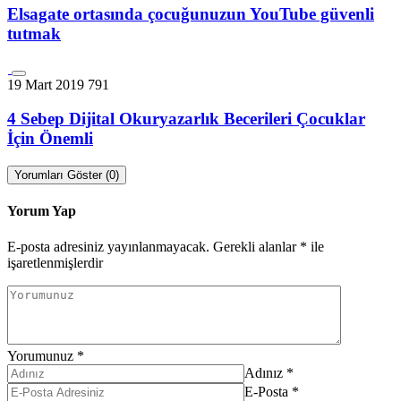
Elsagate ortasında çocuğunuzun YouTube güvenli
tutmak
19 Mart 2019
791
4 Sebep Dijital Okuryazarlık Becerileri Çocuklar
İçin Önemli
Yorumları Göster (0)
Yorum Yap
E-posta adresiniz yayınlanmayacak.
Gerekli alanlar
*
ile
işaretlenmişlerdir
Yorumunuz
*
Adınız
*
E-Posta
*