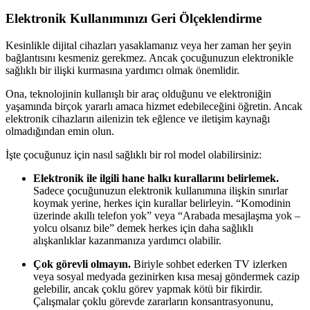
Elektronik Kullanımınızı Geri Ölçeklendirme
Kesinlikle dijital cihazları yasaklamanız veya her zaman her şeyin
bağlantısını kesmeniz gerekmez. Ancak çocuğunuzun elektronikle
sağlıklı bir ilişki kurmasına yardımcı olmak önemlidir.
Ona, teknolojinin kullanışlı bir araç olduğunu ve elektroniğin
yaşamında birçok yararlı amaca hizmet edebileceğini öğretin. Ancak
elektronik cihazların ailenizin tek eğlence ve iletişim kaynağı
olmadığından emin olun.
İşte çocuğunuz için nasıl sağlıklı bir rol model olabilirsiniz:
Elektronik ile ilgili hane halkı kurallarını belirlemek.
Sadece çocuğunuzun elektronik kullanımına ilişkin sınırlar
koymak yerine, herkes için kurallar belirleyin. “Komodinin
üzerinde akıllı telefon yok” veya “Arabada mesajlaşma yok –
yolcu olsanız bile” demek herkes için daha sağlıklı
alışkanlıklar kazanmanıza yardımcı olabilir.
Çok görevli olmayın.
Biriyle sohbet ederken TV izlerken
veya sosyal medyada gezinirken kısa mesaj göndermek cazip
gelebilir, ancak çoklu görev yapmak kötü bir fikirdir.
Çalışmalar çoklu görevde zararların konsantrasyonunu,