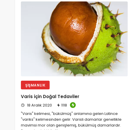
ŞIŞMANLIK
Varis için Doğal Tedaviler
18 Aralık 2020
1118
"Varis" kelimesi, "bükülmüş" anlamına gelen Latince
"variks" kelimesinden gelir. Varisli damarlar genellikle
mavimsi mor olan genişlemiş, bükülmüş damarlardır.