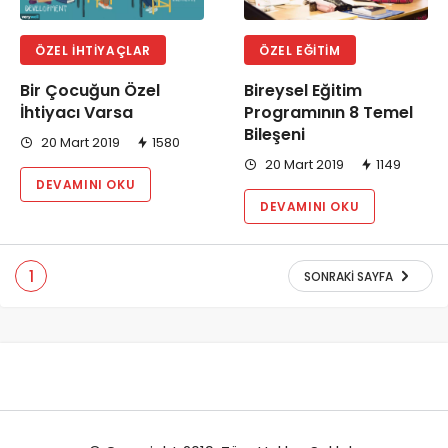
ÖZEL İHTIYAÇLAR
ÖZEL EĞITIM
Bir Çocuğun Özel
Bireysel Eğitim
İhtiyacı Varsa
Programının 8 Temel
Bileşeni
20 Mart 2019
1580
20 Mart 2019
1149
DEVAMINI OKU
DEVAMINI OKU
1
SONRAKI SAYFA