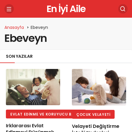
En İyi Aile
Anasayfa
Ebeveyn
Ebeveyn
SON YAZILAR
EVLAT EDINME VE KORUYUCU BAKIM
ÇOCUK VELAYETI
Irklararası Evlat
Velayeti Değiştirme