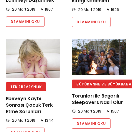
Edinmeyi Düşünmek
İsteği Nedenleri
20 Mart 2019
1867
20 Mart 2019
1626
DEVAMINI OKU
DEVAMINI OKU
BÜYÜKANNE VE BÜYÜKBABAL
TEK EBEVEYNLIK
Torunları ile Başarılı
Ebeveyn Kaybı
Sleepovers Nasıl Olur
Sonrası Çocuk Terk
Etme Sorunları
20 Mart 2019
1507
20 Mart 2019
1344
DEVAMINI OKU