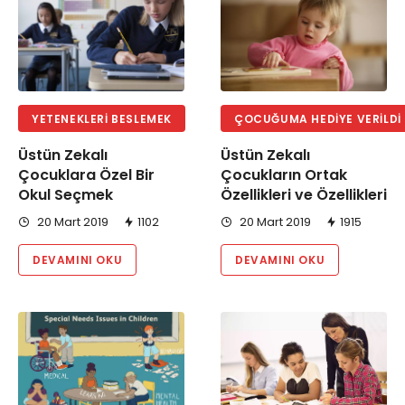
YETENEKLERI BESLEMEK
ÇOCUĞUMA HEDIYE VERILDI 
Üstün Zekalı
Üstün Zekalı
Çocuklara Özel Bir
Çocukların Ortak
Okul Seçmek
Özellikleri ve Özellikleri
20 Mart 2019
1102
20 Mart 2019
1915
DEVAMINI OKU
DEVAMINI OKU