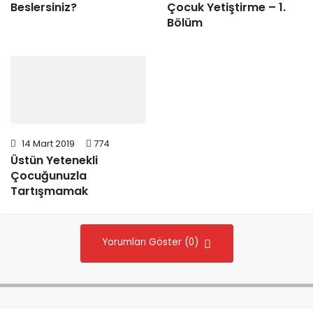
Beslersiniz?
Çocuk Yetiştirme – 1.
Bölüm
14 Mart 2019
774
Üstün Yetenekli
Çocuğunuzla
Tartışmamak
Yorumları Göster (0)