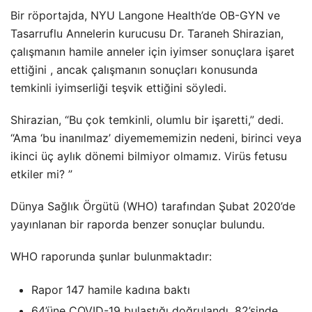
Bir röportajda, NYU Langone Health’de OB-GYN ve
Tasarruflu Annelerin kurucusu Dr. Taraneh Shirazian,
çalışmanın hamile anneler için iyimser sonuçlara işaret
ettiğini , ancak çalışmanın sonuçları konusunda
temkinli iyimserliği teşvik ettiğini söyledi.
Shirazian, “Bu çok temkinli, olumlu bir işaretti,” dedi.
“Ama ‘bu inanılmaz’ diyemememizin nedeni, birinci veya
ikinci üç aylık dönemi bilmiyor olmamız. Virüs fetusu
etkiler mi? ”
Dünya Sağlık Örgütü (WHO) tarafından Şubat 2020’de
yayınlanan bir raporda benzer sonuçlar bulundu.
WHO raporunda şunlar bulunmaktadır:
Rapor 147 hamile kadına baktı
64’üne COVID-19 bulaştığı doğrulandı, 82’sinde