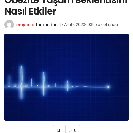
Nasıl Etkiler
eniyiaile
tarafından
17 Aralık 2020
935 kez okundu
0