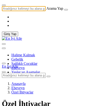
Arama Yap
Giriş Yap
Halime Kalmak
Gebelik
Sağlıklı Çocuklar
En İyi Aile
Ebeveyn
Yaşlar ve Aşamalar
Anasayfa
Ebeveyn
Özel İhtiyaçlar
Özel İhtiyaçlar