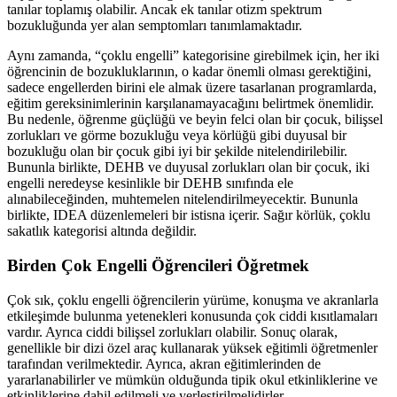
tanılar toplamış olabilir. Ancak ek tanılar otizm spektrum
bozukluğunda yer alan semptomları tanımlamaktadır.
Aynı zamanda, “çoklu engelli” kategorisine girebilmek için, her iki
öğrencinin de bozukluklarının, o kadar önemli olması gerektiğini,
sadece engellerden birini ele almak üzere tasarlanan programlarda,
eğitim gereksinimlerinin karşılanamayacağını belirtmek önemlidir.
Bu nedenle, öğrenme güçlüğü ve beyin felci olan bir çocuk, bilişsel
zorlukları ve görme bozukluğu veya körlüğü gibi duyusal bir
bozukluğu olan bir çocuk gibi iyi bir şekilde nitelendirilebilir.
Bununla birlikte, DEHB ve duyusal zorlukları olan bir çocuk, iki
engelli neredeyse kesinlikle bir DEHB sınıfında ele
alınabileceğinden, muhtemelen nitelendirilmeyecektir. Bununla
birlikte, IDEA düzenlemeleri bir istisna içerir. Sağır körlük, çoklu
sakatlık kategorisi altında değildir.
Birden Çok Engelli Öğrencileri Öğretmek
Çok sık, çoklu engelli öğrencilerin yürüme, konuşma ve akranlarla
etkileşimde bulunma yetenekleri konusunda çok ciddi kısıtlamaları
vardır. Ayrıca ciddi bilişsel zorlukları olabilir. Sonuç olarak,
genellikle bir dizi özel araç kullanarak yüksek eğitimli öğretmenler
tarafından verilmektedir. Ayrıca, akran eğitimlerinden de
yararlanabilirler ve mümkün olduğunda tipik okul etkinliklerine ve
etkinliklerine dahil edilmeli ve yerleştirilmelidirler.