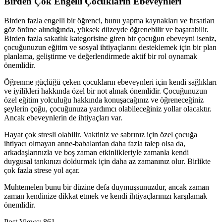
Birden Çok Engelli Çocukların Ebeveynleri
Birden fazla engelli bir öğrenci, bunu yapma kaynakları ve fırsatları
göz önüne alındığında, yüksek düzeyde öğrenebilir ve başarabilir.
Birden fazla sakatlık kategorisine giren bir çocuğun ebeveyni iseniz,
çocuğunuzun eğitim ve sosyal ihtiyaçlarını desteklemek için bir plan
planlama, geliştirme ve değerlendirmede aktif bir rol oynamak
önemlidir.
Öğrenme güçlüğü çeken çocukların ebeveynleri için kendi sağlıkları
ve iyilikleri hakkında özel bir not almak önemlidir. Çocuğunuzun
özel eğitim yolculuğu hakkında konuşacağınız ve öğreneceğiniz
şeylerin çoğu, çocuğunuza yardımcı olabileceğiniz yollar olacaktır.
Ancak ebeveynlerin de ihtiyaçları var.
Hayat çok stresli olabilir. Vaktiniz ve sabrınız için özel çocuğa
ihtiyacı olmayan anne-babalardan daha fazla talep olsa da,
arkadaşlarınızla ve boş zaman etkinlikleriyle zamanla kendi
duygusal tankınızı doldurmak için daha az zamanınız olur. Birlikte
çok fazla strese yol açar.
Muhtemelen bunu bir düzine defa duymuşsunuzdur, ancak zaman
zaman kendinize dikkat etmek ve kendi ihtiyaçlarınızı karşılamak
önemlidir.
Post Views:
861