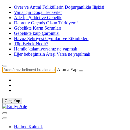
Over ve Antral Foliküllerin Doğurganlıkla İlişkisi
Varis için Doğal Tedaviler
Aile İçi Şiddet ve Gebelik
Deprem: Geçmiş Olsun Türkiyem!
Gebelikte Karın Sorunları
Gebelikte kalp Çarpıntısı
Havuz Şehriyesi Oyunları ve Etkinlikleri
Tüp Bebek Nedir?
Hamile kalamıyorsanız ne yapmalı
Eğer bebeğinizin Ateşi Varsa ne yapılmalı
Arama Yap
Giriş Yap
Halime Kalmak