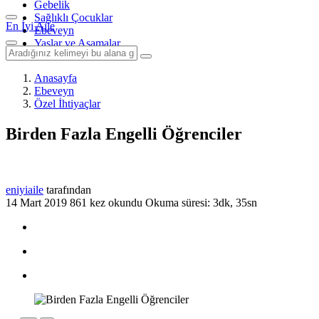
Gebelik
Sağlıklı Çocuklar
En İyi Aile
Ebeveyn
Yaşlar ve Aşamalar
Anasayfa
Ebeveyn
Özel İhtiyaçlar
Birden Fazla Engelli Öğrenciler
eniyiaile
tarafından
14 Mart 2019
861 kez okundu
Okuma süresi: 3dk, 35sn