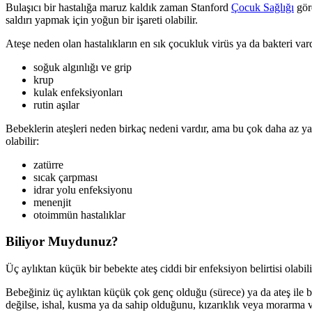
Bulaşıcı bir hastalığa maruz kaldık zaman Stanford
Çocuk Sağlığı
göre
saldırı yapmak için yoğun bir işareti olabilir.
Ateşe neden olan hastalıkların en sık çocukluk virüs ya da bakteri var
soğuk algınlığı ve grip
krup
kulak enfeksiyonları
rutin aşılar
Bebeklerin ateşleri neden birkaç nedeni vardır, ama bu çok daha az yayg
olabilir:
zatürre
sıcak çarpması
idrar yolu enfeksiyonu
menenjit
otoimmün hastalıklar
Biliyor Muydunuz?
Üç aylıktan küçük bir bebekte ateş ciddi bir enfeksiyon belirtisi olabi
Bebeğiniz üç aylıktan küçük çok genç olduğu (sürece) ya da ateş ile bi
değilse, ishal, kusma ya da sahip olduğunu, kızarıklık veya morarma v