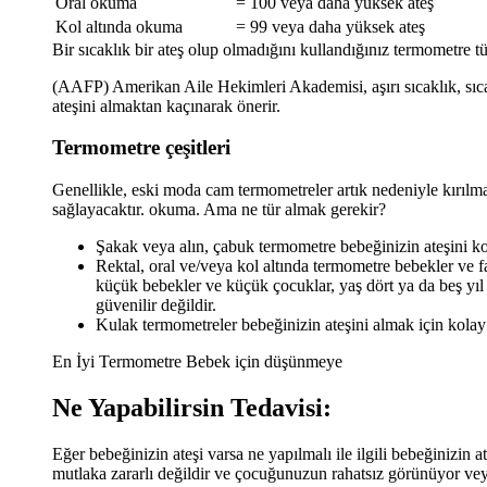
Oral okuma
= 100 veya daha yüksek ateş
Kol altında okuma
= 99 veya daha yüksek ateş
Bir sıcaklık bir ateş olup olmadığını kullandığınız termometre tü
(AAFP) Amerikan Aile Hekimleri Akademisi, aşırı sıcaklık, sıca
ateşini almaktan kaçınarak önerir.
Termometre çeşitleri
Genellikle, eski moda cam termometreler artık nedeniyle kırılma 
sağlayacaktır. okuma. Ama ne tür almak gerekir?
Şakak veya alın, çabuk termometre bebeğinizin ateşini ko
Rektal, oral ve/veya kol altında termometre bebekler ve fark
küçük bebekler ve küçük çocuklar, yaş dört ya da beş yıl 
güvenilir değildir.
Kulak termometreler bebeğinizin ateşini almak için kolay 
En İyi Termometre Bebek için düşünmeye
Ne Yapabilirsin Tedavisi:
Eğer bebeğinizin ateşi varsa ne yapılmalı ile ilgili bebeğinizin
mutlaka zararlı değildir ve çocuğunuzun rahatsız görünüyor vey