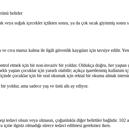
rünü belirler
k veya soğuk içecekler içtikten sonra, ya da çok sıcak giyinmiş sonra 
ve cıva maruz kalma ile ilgili güvenlik kaygıları için tavsiye edilir. Ye
ntrol etmek için bir non-invaziv bir yoldur. Oldukça doğru, her yaştan 
lı yaştan çocuklar için yararlı olabilir; açıkça işaretlenmiş kullanım için
içinde çocuklar için bir oral okumak için rektal bir okuma almak istersin
bir yoldur, ama sadece yaş ve üstü altı ay ediyor.
 ateşi tedavi olsun veya olmasın, çoğunlukla diğer belirtiler bağlıdır. 
a içme ilgisiz olmadığı sürece tedavi edilmesi gerekmez iken.