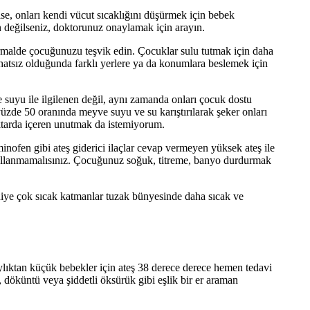
ise, onları kendi vücut sıcaklığını düşürmek için bebek
in değilseniz, doktorunuz onaylamak için arayın.
malde çocuğunuzu teşvik edin. Çocuklar sulu tutmak için daha
ahatsız olduğunda farklı yerlere ya da konumlara beslemek için
suyu ile ilgilenen değil, aynı zamanda onları çocuk dostu
e yüzde 50 oranında meyve suyu ve su karıştırılarak şeker onları
iktarda içeren unutmak da istemiyorum.
inofen gibi ateş giderici ilaçlar cevap vermeyen yüksek ateş ile
 kullanmamalısınız. Çocuğunuz soğuk, titreme, banyo durdurmak
taniye çok sıcak katmanlar tuzak bünyesinde daha sıcak ve
aylıktan küçük bebekler için ateş 38 derece derece hemen tedavi
, döküntü veya şiddetli öksürük gibi eşlik bir er araman