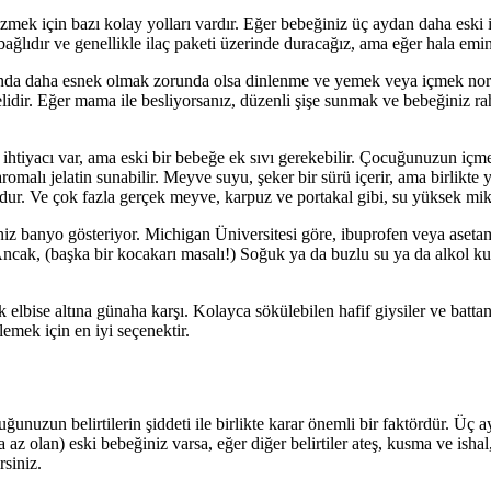
zmek için bazı kolay yolları vardır. Eğer bebeğiniz üç aydan daha eski 
 bağlıdır ve genellikle ilaç paketi üzerinde duracağız, ama eğer hala em
unda daha esnek olmak zorunda olsa dinlenme ve yemek veya içmek nor
melidir. Eğer mama ile besliyorsanız, düzenli şişe sunmak ve bebeğiniz r
tiyacı var, ama eski bir bebeğe ek sıvı gerekebilir. Çocuğunuzun içme 
aromalı jelatin sunabilir. Meyve suyu, şeker bir sürü içerir, ama birlikt
ldur. Ve çok fazla gerçek meyve, karpuz ve portakal gibi, su yüksek m
iniz banyo gösteriyor. Michigan Üniversitesi göre, ibuprofen veya asetam
. Ancak, (başka bir kocakarı masalı!) Soğuk ya da buzlu su ya da alkol
k elbise altına günaha karşı. Kolayca sökülebilen hafif giysiler ve bat
lemek için en iyi seçenektir.
nuzun belirtilerin şiddeti ile birlikte karar önemli bir faktördür. Üç 
az olan) eski bebeğiniz varsa, eğer diğer belirtiler ateş, kusma ve ishal
siniz.