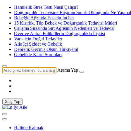
Hamilelik Stres Testi Nasıl Çalışır?
Doğurganlık Tedavisine Erişimin Sınırlı Olduğunda Ne Yapmal
Bebeğin Ağzında Epstein İnciler
15 Kısırlık, Tüp Bebek ve Doğurganlık Tedavisi Mitleri
Çalışma Sırasında Sırt Ağrısının Nedenleri ve Tedavisi
Over ve Antral Foliküllerin Doğurganlıkla İlişkisi
Varis için Doğal Tedaviler
Aile İçi Şiddet ve Gebelik
Deprem: Geçmiş Olsun Türkiyem!
Gebelikte Karın Sorunları
Arama Yap
Giriş Yap
Halime Kalmak