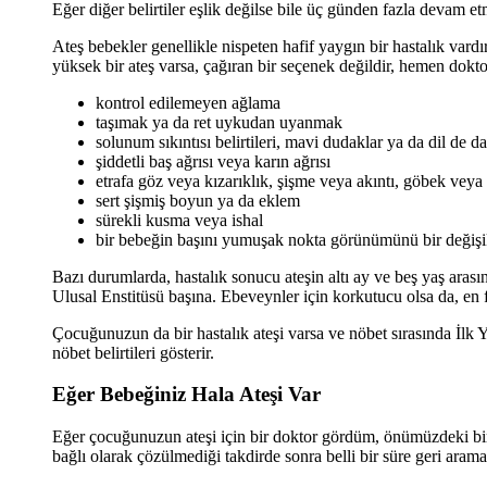
Eğer diğer belirtiler eşlik değilse bile üç günden fazla devam 
Ateş bebekler genellikle nispeten hafif yaygın bir hastalık vardı
yüksek bir ateş varsa, çağıran bir seçenek değildir, hemen dok
kontrol edilemeyen ağlama
taşımak ya da ret uykudan uyanmak
solunum sıkıntısı belirtileri, mavi dudaklar ya da dil de da
şiddetli baş ağrısı veya karın ağrısı
etrafa göz veya kızarıklık, şişme veya akıntı, göbek veya
sert şişmiş boyun ya da eklem
sürekli kusma veya ishal
bir bebeğin başını yumuşak nokta görünümünü bir değişik
Bazı durumlarda, hastalık sonucu ateşin altı ay ve beş yaş aras
Ulusal Enstitüsü başına. Ebeveynler için korkutucu olsa da, en f
Çocuğunuzun da bir hastalık ateşi varsa ve nöbet sırasında İlk Y
nöbet belirtileri gösterir.
Eğer Bebeğiniz Hala Ateşi Var
Eğer çocuğunuzun ateşi için bir doktor gördüm, önümüzdeki birk
bağlı olarak çözülmediği takdirde sonra belli bir süre geri arama