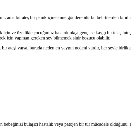
ır, ama bir ateş bir panik içine anne gönderebilir bu belirtilerden biridir
mek için ve özellikle çocuğunuz hala oldukça genç ise kaygı bir telaş tu
tmek için yapman gereken şey bilmemek sinir bozucu olabilir.
ük bir ateşi varsa, burada neden en yaygın nedeni vardır, her şeyle birli
yan bebeğinizi bulaşıcı hastalık veya patojen bir tür mücadele olduğunu,