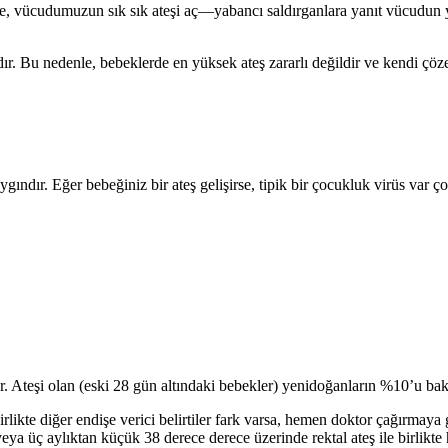
, vücudumuzun sık sık ateşi aç—yabancı saldırganlara yanıt vücudun yo
dır. Bu nedenle, bebeklerde en yüksek ateş zararlı değildir ve kendi çöz
ındır. Eğer bebeğiniz bir ateş gelişirse, tipik bir çocukluk virüs var ç
lir. Ateşi olan (eski 28 gün altındaki bebekler) yenidoğanların %10’u ba
rlikte diğer endişe verici belirtiler fark varsa, hemen doktor çağırmaya
eya üç aylıktan küçük 38 derece derece üzerinde rektal ateş ile birlikt