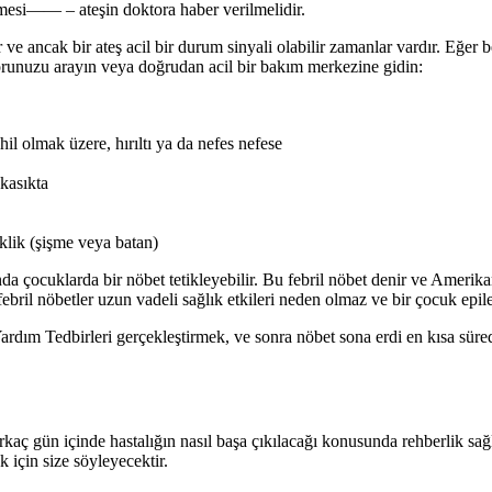
etmesi—— – ateşin doktora haber verilmelidir.
r ve ancak bir ateş acil bir durum sinyali olabilir zamanlar vardır. Eğer
torunuzu arayın veya doğrudan acil bir bakım merkezine gidin:
hil olmak üzere, hırıltı ya da nefes nefese
 kasıkta
lik (şişme veya batan)
ında çocuklarda bir nöbet tetikleyebilir. Bu febril nöbet denir ve Ameri
ebril nöbetler uzun vadeli sağlık etkileri neden olmaz ve bir çocuk epil
ardım Tedbirleri gerçekleştirmek, ve sonra nöbet sona erdi en kısa süred
aç gün içinde hastalığın nasıl başa çıkılacağı konusunda rehberlik sa
k için size söyleyecektir.