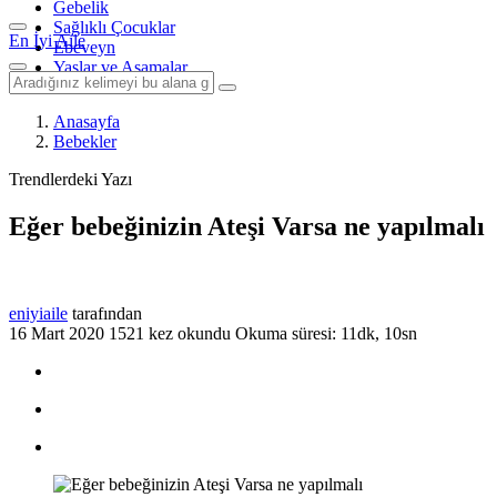
Gebelik
Sağlıklı Çocuklar
En İyi Aile
Ebeveyn
Yaşlar ve Aşamalar
Anasayfa
Bebekler
Trendlerdeki Yazı
Eğer bebeğinizin Ateşi Varsa ne yapılmalı
eniyiaile
tarafından
16 Mart 2020
1521 kez okundu
Okuma süresi: 11dk, 10sn