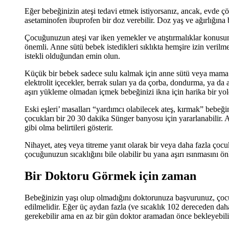
Eğer bebeğinizin ateşi tedavi etmek istiyorsanız, ancak, evde çö
asetaminofen ibuprofen bir doz verebilir. Doz yaş ve ağırlığına
Çocuğunuzun ateşi var iken yemekler ve atıştırmalıklar konus
önemli. Anne sütü bebek istedikleri sıklıkta hemşire izin veril
istekli olduğundan emin olun.
Küçük bir bebek sadece sulu kalmak için anne sütü veya mama ih
elektrolit içecekler, berrak suları ya da çorba, dondurma, ya da 
aşırı yükleme olmadan içmek bebeğinizi ikna için harika bir yo
Eski eşleri’ masalları “yardımcı olabilecek ateş, kırmak” bebeğ
çocukları bir 20 30 dakika Sünger banyosu için yararlanabilir
gibi olma belirtileri gösterir.
Nihayet, ateş veya titreme yanıt olarak bir veya daha fazla çocu
çocuğunuzun sıcaklığını bile olabilir bu yana aşırı ısınmasını ön
Bir Doktoru Görmek için zaman
Bebeğinizin yaşı olup olmadığını doktorunuza başvurunuz, çocuğu
edilmelidir. Eğer üç aydan fazla (ve sıcaklık 102 dereceden daha 
gerekebilir ama en az bir gün doktor aramadan önce bekleyebilir