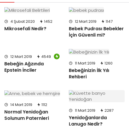
4 Şubat 2020
1452
12 Mart 2019
1147
Mikrosefali Nedir?
Bebek Pudrası Bebekler
İçin Güvenli mi?
12 Mart 2019
4549
11 Mart 2019
1260
Bebeğin Ağzında
Epstein İnciler
Bebeğinizin İlk Yılı
Rehberi
14 Mart 2019
1112
11 Mart 2019
2287
Normal Yenidoğan
Yenidoğanlarda
Solunum Paternleri
Lanugo Nedir?