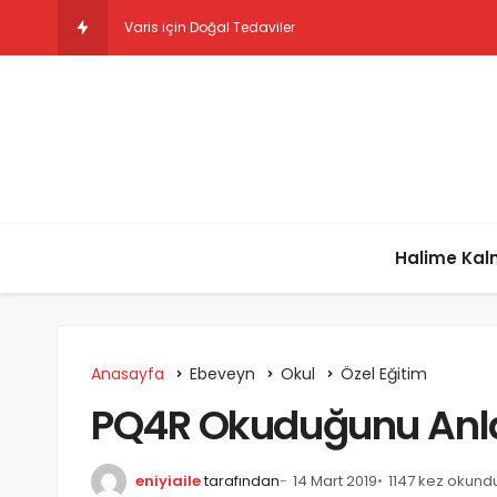
Aile İçi Şiddet ve
Halime Ka
Anasayfa
Ebeveyn
Okul
Özel Eğitim
PQ4R Okuduğunu Anla
eniyiaile
tarafından
14 Mart 2019
1147 kez okund