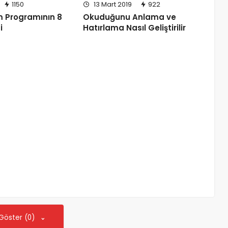
1150
13 Mart 2019
922
im Programının 8
Okuduğunu Anlama ve
i
Hatırlama Nasıl Geliştirilir
 Göster (0)