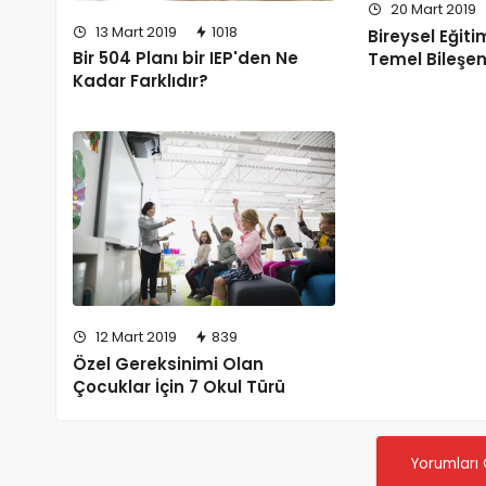
20 Mart 2019
13 Mart 2019
1018
Bireysel Eğit
Bir 504 Planı bir IEP'den Ne
Temel Bileşen
Kadar Farklıdır?
12 Mart 2019
839
Özel Gereksinimi Olan
Çocuklar İçin 7 Okul Türü
Yorumları