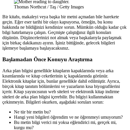
Thomas Northcut / Taş / Getty Images
Bir kitabı, makaleyi veya başka bir metni açmadan bile harekete
geçin. Eğer eser tarihi bir olayı kapsıyorsa, örneğin, bu konu
hakkında ne bildiğinizi kendinize sorun. Mümkün olduğu kadar çok
bilgi hatırlamaya çalışın. Geçmişte çalıştığınız ilgili konuları
düşünün. Düşüncelerinizi not almak veya başkalarıyla paylaşmak
için birkaç dakikanızı ayırın. İşiniz bittiğinde, gelecek bilgileri
işlemeye başlamaya başlayacaksınız.
Başlamadan Önce Konuyu Araştırma
Arka plan bilgisi genellikle kitapların kapaklarında veya arka
kısımlarında ve kitap ceketlerinin iç kapaklarında görünür.
Elektronik kitaplar için, bunlar genellikle dahil edilmiştir. Ayrıca,
birçok kitap tanıtım bölümlerini ve yazarların kısa biyografilerini
içerir. Kitap yayıncısının web siteleri ve elektronik kitap indirme
siteleri de arka plan bilgisi içerebilir. Bu bilgiyi kullanmaktan
çekinmeyin. Bilgileri okurken, aşağıdaki soruları sorun:
Ne tür bir metin bu?
Hangi yeni bilgileri öğrendim ve ne öğrenmeyi umuyorum?
Bu metin bilgi verici mi yoksa eğlendirici mi, gerçek mi,
kurgu mu?