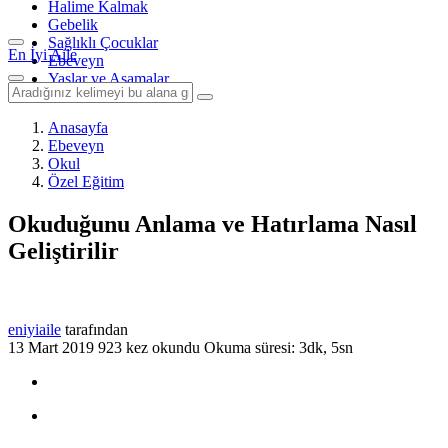
Halime Kalmak
Gebelik
Sağlıklı Çocuklar
En İyi Aile
Ebeveyn
Yaşlar ve Aşamalar
Anasayfa
Ebeveyn
Okul
Özel Eğitim
Okuduğunu Anlama ve Hatırlama Nasıl
Geliştirilir
eniyiaile
tarafından
13 Mart 2019
923 kez okundu
Okuma süresi: 3dk, 5sn