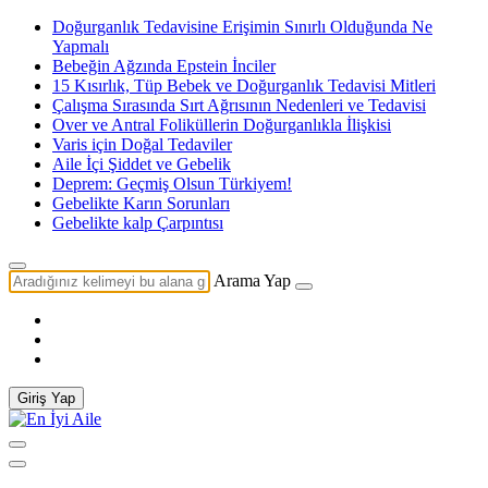
Doğurganlık Tedavisine Erişimin Sınırlı Olduğunda Ne
Yapmalı
Bebeğin Ağzında Epstein İnciler
15 Kısırlık, Tüp Bebek ve Doğurganlık Tedavisi Mitleri
Çalışma Sırasında Sırt Ağrısının Nedenleri ve Tedavisi
Over ve Antral Foliküllerin Doğurganlıkla İlişkisi
Varis için Doğal Tedaviler
Aile İçi Şiddet ve Gebelik
Deprem: Geçmiş Olsun Türkiyem!
Gebelikte Karın Sorunları
Gebelikte kalp Çarpıntısı
Arama Yap
Giriş Yap