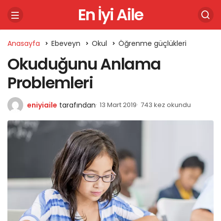
En İyi Aile
Anasayfa
Ebeveyn
Okul
Öğrenme güçlükleri
Okuduğunu Anlama
Problemleri
eniyiaile
tarafından
13 Mart 2019
743 kez okundu