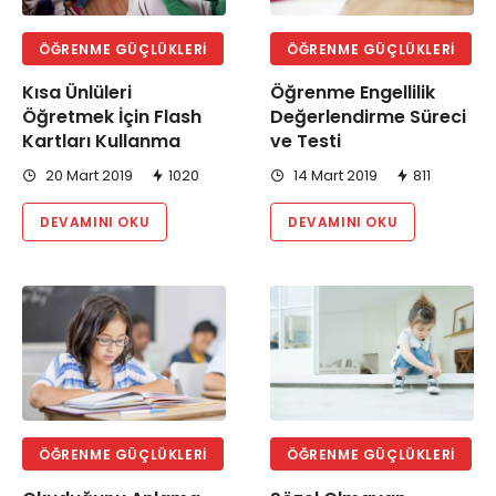
ÖĞRENME GÜÇLÜKLERI
ÖĞRENME GÜÇLÜKLERI
Kısa Ünlüleri
Öğrenme Engellilik
Öğretmek İçin Flash
Değerlendirme Süreci
Kartları Kullanma
ve Testi
20 Mart 2019
1020
14 Mart 2019
811
DEVAMINI OKU
DEVAMINI OKU
ÖĞRENME GÜÇLÜKLERI
ÖĞRENME GÜÇLÜKLERI