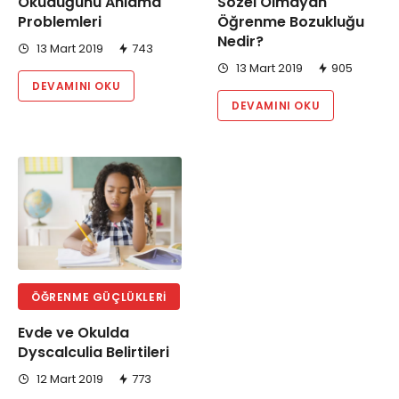
Okuduğunu Anlama
Sözel Olmayan
Problemleri
Öğrenme Bozukluğu
Nedir?
13 Mart 2019
743
13 Mart 2019
905
DEVAMINI OKU
DEVAMINI OKU
ÖĞRENME GÜÇLÜKLERI
Evde ve Okulda
Dyscalculia Belirtileri
12 Mart 2019
773