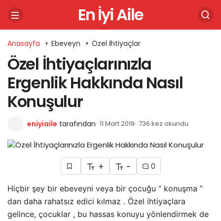
En İyi Aile
Anasayfa
Ebeveyn
Özel İhtiyaçlar
Özel İhtiyaçlarınızla
Ergenlik Hakkında Nasıl
Konuşulur
eniyiaile
tarafından
11 Mart 2019
736 kez okundu
+
-
0
Hiçbir şey bir ebeveyni veya bir çocuğu “ konuşma ”
dan daha rahatsız edici kılmaz . Özel ihtiyaçlara
gelince, çocuklar , bu hassas konuyu yönlendirmek de