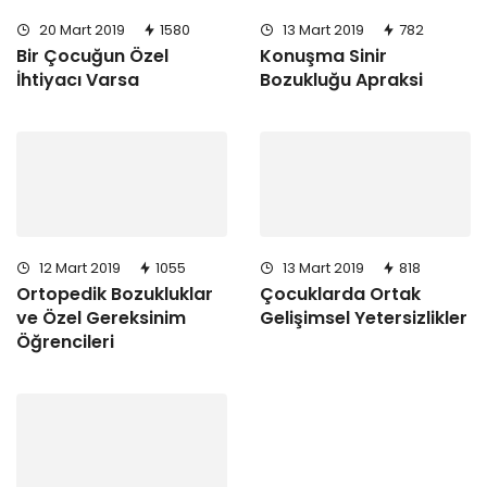
20 Mart 2019
1580
13 Mart 2019
782
Bir Çocuğun Özel
Konuşma Sinir
İhtiyacı Varsa
Bozukluğu Apraksi
12 Mart 2019
1055
13 Mart 2019
818
Ortopedik Bozukluklar
Çocuklarda Ortak
ve Özel Gereksinim
Gelişimsel Yetersizlikler
Öğrencileri