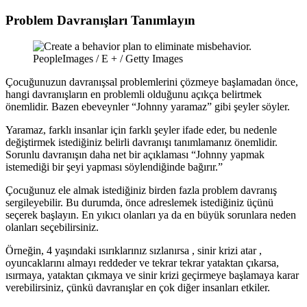
Problem Davranışları Tanımlayın
PeopleImages / E + / Getty Images
Çocuğunuzun davranışsal problemlerini çözmeye başlamadan önce,
hangi davranışların en problemli olduğunu açıkça belirtmek
önemlidir. Bazen ebeveynler “Johnny yaramaz” gibi şeyler söyler.
Yaramaz, farklı insanlar için farklı şeyler ifade eder, bu nedenle
değiştirmek istediğiniz belirli davranışı tanımlamanız önemlidir.
Sorunlu davranışın daha net bir açıklaması “Johnny yapmak
istemediği bir şeyi yapması söylendiğinde bağırır.”
Çocuğunuz ele almak istediğiniz birden fazla problem davranış
sergileyebilir. Bu durumda, önce adreslemek istediğiniz üçünü
seçerek başlayın. En yıkıcı olanları ya da en büyük sorunlara neden
olanları seçebilirsiniz.
Örneğin, 4 yaşındaki ısırıklarınız sızlanırsa , sinir krizi atar ,
oyuncaklarını almayı reddeder ve tekrar tekrar yataktan çıkarsa,
ısırmaya, yataktan çıkmaya ve sinir krizi geçirmeye başlamaya karar
verebilirsiniz, çünkü davranışlar en çok diğer insanları etkiler.