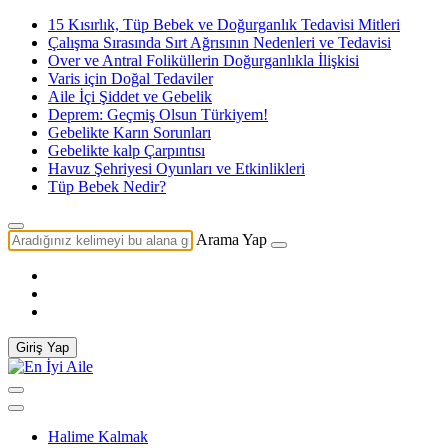
15 Kısırlık, Tüp Bebek ve Doğurganlık Tedavisi Mitleri
Çalışma Sırasında Sırt Ağrısının Nedenleri ve Tedavisi
Over ve Antral Foliküllerin Doğurganlıkla İlişkisi
Varis için Doğal Tedaviler
Aile İçi Şiddet ve Gebelik
Deprem: Geçmiş Olsun Türkiyem!
Gebelikte Karın Sorunları
Gebelikte kalp Çarpıntısı
Havuz Şehriyesi Oyunları ve Etkinlikleri
Tüp Bebek Nedir?
Arama Yap
Giriş Yap
Halime Kalmak