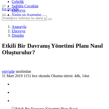
Gebelik
Sağlıklı Çocuklar
En İyi Aile
Ebeveyn
Yaşlar ve Aşamalar
Anasayfa
Ebeveyn
Disiplin
Etkili Bir Davranış Yönetimi Planı Nasıl
Oluşturulur?
eniyiaile
tarafından
11 Mart 2019
1151 kez okundu
Okuma süresi: 4dk, 14sn