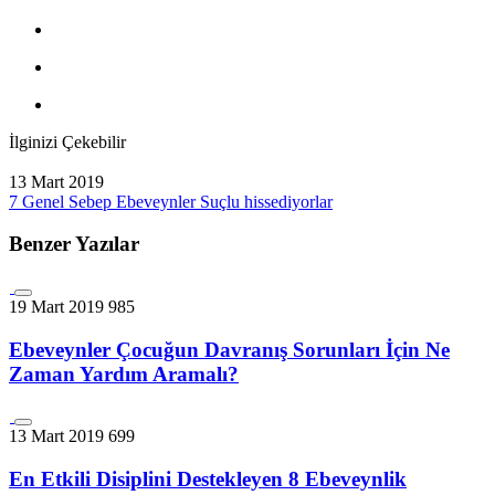
İlginizi Çekebilir
13 Mart 2019
7 Genel Sebep Ebeveynler Suçlu hissediyorlar
Benzer Yazılar
19 Mart 2019
985
Ebeveynler Çocuğun Davranış Sorunları İçin Ne
Zaman Yardım Aramalı?
13 Mart 2019
699
En Etkili Disiplini Destekleyen 8 Ebeveynlik