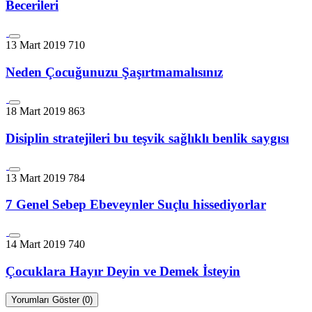
Becerileri
13 Mart 2019
710
Neden Çocuğunuzu Şaşırtmamalısınız
18 Mart 2019
863
Disiplin stratejileri bu teşvik sağlıklı benlik saygısı
13 Mart 2019
784
7 Genel Sebep Ebeveynler Suçlu hissediyorlar
14 Mart 2019
740
Çocuklara Hayır Deyin ve Demek İsteyin
Yorumları Göster (0)