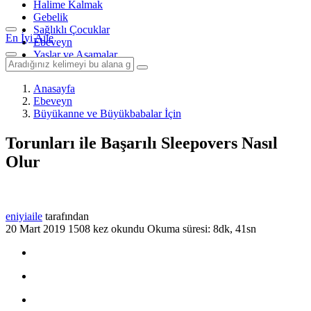
Halime Kalmak
Gebelik
Sağlıklı Çocuklar
En İyi Aile
Ebeveyn
Yaşlar ve Aşamalar
Anasayfa
Ebeveyn
Büyükanne ve Büyükbabalar İçin
Torunları ile Başarılı Sleepovers Nasıl
Olur
eniyiaile
tarafından
20 Mart 2019
1508 kez okundu
Okuma süresi: 8dk, 41sn