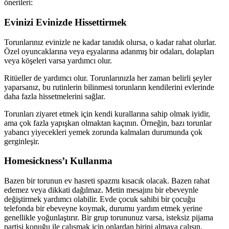
önerileri:
Evinizi Evinizde Hissettirmek
Torunlarınız evinizle ne kadar tanıdık olursa, o kadar rahat olurlar.
Özel oyuncaklarına veya eşyalarına adanmış bir odaları, dolapları
veya köşeleri varsa yardımcı olur.
Ritüeller de yardımcı olur. Torunlarınızla her zaman belirli şeyler
yaparsanız, bu rutinlerin bilinmesi torunların kendilerini evlerinde
daha fazla hissetmelerini sağlar.
Torunları ziyaret etmek için kendi kurallarına sahip olmak iyidir,
ama çok fazla yapışkan olmaktan kaçının. Örneğin, bazı torunlar
yabancı yiyecekleri yemek zorunda kalmaları durumunda çok
gerginleşir.
Homesickness’ı Kullanma
Bazen bir torunun ev hasreti spazmı kısacık olacak. Bazen rahat
edemez veya dikkati dağılmaz. Metin mesajını bir ebeveynle
değiştirmek yardımcı olabilir. Evde çocuk sahibi bir çocuğu
telefonda bir ebeveyne koymak, durumu yardım etmek yerine
genellikle yoğunlaştırır. Bir grup torununuz varsa, isteksiz pijama
partisi konuğu ile çalışmak için onlardan birini almaya çalışın.