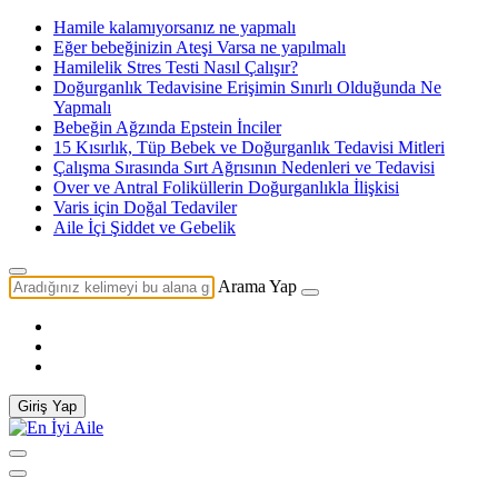
Hamile kalamıyorsanız ne yapmalı
Eğer bebeğinizin Ateşi Varsa ne yapılmalı
Hamilelik Stres Testi Nasıl Çalışır?
Doğurganlık Tedavisine Erişimin Sınırlı Olduğunda Ne
Yapmalı
Bebeğin Ağzında Epstein İnciler
15 Kısırlık, Tüp Bebek ve Doğurganlık Tedavisi Mitleri
Çalışma Sırasında Sırt Ağrısının Nedenleri ve Tedavisi
Over ve Antral Foliküllerin Doğurganlıkla İlişkisi
Varis için Doğal Tedaviler
Aile İçi Şiddet ve Gebelik
Arama Yap
Giriş Yap