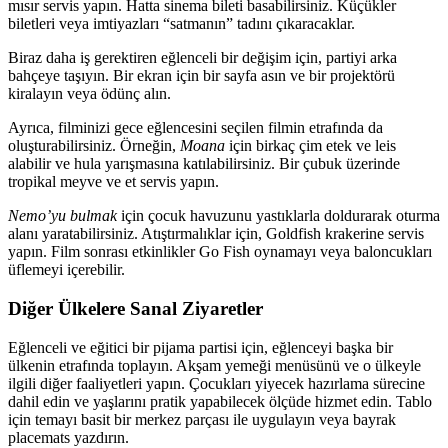
mısır servis yapın. Hatta sinema bileti basabilirsiniz. Küçükler
biletleri veya imtiyazları “satmanın” tadını çıkaracaklar.
Biraz daha iş gerektiren eğlenceli bir değişim için, partiyi arka
bahçeye taşıyın. Bir ekran için bir sayfa asın ve bir projektörü
kiralayın veya ödünç alın.
Ayrıca, filminizi gece eğlencesini seçilen filmin etrafında da
oluşturabilirsiniz. Örneğin,
Moana
için birkaç çim etek ve leis
alabilir ve hula yarışmasına katılabilirsiniz. Bir çubuk üzerinde
tropikal meyve ve et servis yapın.
Nemo’yu bulmak
için çocuk havuzunu yastıklarla doldurarak oturma
alanı yaratabilirsiniz. Atıştırmalıklar için, Goldfish krakerine servis
yapın. Film sonrası etkinlikler Go Fish oynamayı veya baloncukları
üflemeyi içerebilir.
Diğer Ülkelere Sanal Ziyaretler
Eğlenceli ve eğitici bir pijama partisi için, eğlenceyi başka bir
ülkenin etrafında toplayın. Akşam yemeği menüsünü ve o ülkeyle
ilgili diğer faaliyetleri yapın. Çocukları yiyecek hazırlama sürecine
dahil edin ve yaşlarını pratik yapabilecek ölçüde hizmet edin. Tablo
için temayı basit bir merkez parçası ile uygulayın veya bayrak
placemats yazdırın.