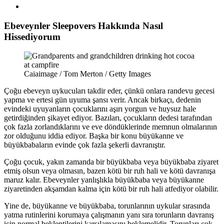
Ebeveynler Sleepovers Hakkında Nasıl
Hissediyorum
Caiaimage / Tom Merton / Getty Images
Çoğu ebeveyn uykucuları takdir eder, çünkü onlara randevu gecesi
yapma ve ertesi gün uyuma şansı verir. Ancak birkaçı, dedenin
evindeki uyuyanların çocuklarını aşırı yorgun ve huysuz hale
getirdiğinden şikayet ediyor. Bazıları, çocukların dedesi tarafından
çok fazla zorlandıklarını ve eve döndüklerinde memnun olmalarının
zor olduğunu iddia ediyor. Başka bir konu büyükanne ve
büyükbabaların evinde çok fazla şekerli davranıştır.
Çoğu çocuk, yakın zamanda bir büyükbaba veya büyükbaba ziyaret
etmiş olsun veya olmasın, bazen kötü bir ruh hali ve kötü davranışa
maruz kalır. Ebeveynler yanlışlıkla büyükbaba veya büyükanne
ziyaretinden akşamdan kalma için kötü bir ruh hali atfediyor olabilir.
Yine de, büyükanne ve büyükbaba, torunlarının uykular sırasında
yatma rutinlerini korumaya çalışmanın yanı sıra torunların davranış
için normal beklentilerini karşılamasını beklemelidir. Torunları çok