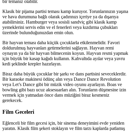
bir temanız olabilir.
Klasik bir pijama partisi teması kamp kuruyor. Torunlarınızın yaşına
ve hava durumuna bağlı olarak çadırınızı içeriye ya da dışarıya
atabilirsiniz. Hamburger veya sosisli sandviç gibi klasik kamp
yemeklerini servis edin ve el fenerleri veya kızdırma çubukları
üzerinde bulunduğunuzdan emin olun.
Bir hayvan teması daha küçük çocuklarla etkilenmelidir. Favori
doldurulmuş hayvanları getirmelerini sağlayın. Hayvan remi
oynayın ya da bir hayvan bilmecenin koyun. Hayvan resmi yapmak
için büyük bir kasap kağıdı kullanın. Kahvaltıda ayılar veya yavru
kedi şeklinde krepler hazırlayın.
Biraz daha büyük çocuklar bir şarkı ve dans partisini seveceklerdir.
Bir karaoke makinesi ödünç alın veya Dance Dance Revolution
veya Let’s Dance gibi bir müzik video oyunu ayarlayın. Boas ve
bowling gibi bazı ucuz aksesuarları alın. Torunların düşmesine izin
vermek için yatmadan önce dans müziğini biraz kesmeniz
gerekecek.
Film Geceleri
Eğlenceli bir film gecesi için, bir sinema deneyimini evde yeniden
yaratın. Klasik film şekeri stoklayın ve film tarzı kaplarda patlamış