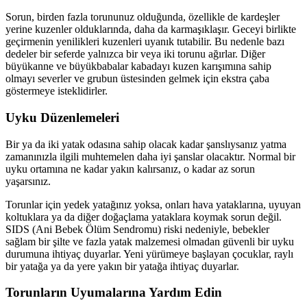
Sorun, birden fazla torununuz olduğunda, özellikle de kardeşler
yerine kuzenler olduklarında, daha da karmaşıklaşır. Geceyi birlikte
geçirmenin yenilikleri kuzenleri uyanık tutabilir. Bu nedenle bazı
dedeler bir seferde yalnızca bir veya iki torunu ağırlar. Diğer
büyükanne ve büyükbabalar kabadayı kuzen karışımına sahip
olmayı severler ve grubun üstesinden gelmek için ekstra çaba
göstermeye isteklidirler.
Uyku Düzenlemeleri
Bir ya da iki yatak odasına sahip olacak kadar şanslıysanız yatma
zamanınızla ilgili muhtemelen daha iyi şanslar olacaktır. Normal bir
uyku ortamına ne kadar yakın kalırsanız, o kadar az sorun
yaşarsınız.
Torunlar için yedek yatağınız yoksa, onları hava yataklarına, uyuyan
koltuklara ya da diğer doğaçlama yataklara koymak sorun değil.
SIDS (Ani Bebek Ölüm Sendromu) riski nedeniyle, bebekler
sağlam bir şilte ve fazla yatak malzemesi olmadan güvenli bir uyku
durumuna ihtiyaç duyarlar. Yeni yürümeye başlayan çocuklar, raylı
bir yatağa ya da yere yakın bir yatağa ihtiyaç duyarlar.
Torunların Uyumalarına Yardım Edin