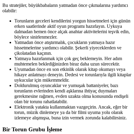
Bu stratejiler, büyükbabaların yatmadan önce çıkmalarına yardımcı
olabilir:
Torunların geceleri kendilerini yorgun hissetmeleri için günün
erken saatlerinde aktif oyun programı hazırlayın. Uykuya
dalmadan hemen önce alçak anahtar aktivitelerini teşvik edin,
böylece sinirlenmezler.
Yatmadan önce atıştırmalık, çocukların yatmaya hazır
hissetmelerine yardımcı olabilir. Şekerli yiyeceklerden ve
çikolatadan kaçının.
Yatmaya hazırlanmak için çok geç beklemeyin. Her adım
muhtemelen beklediğinizden biraz daha uzun sürecektir.
Uyumadan önce en son etkinlik olarak kitap okumayı veya
hikaye anlatmayı deneyin. Dedesi ve torunlarıyla ilgili kitaplar
uykucular için mükemmeldir.
Doldurulmuş oyuncaklar ve yumuşak battaniyeler, bazı
torunların evlerinden kendi aşklarına ihtiyaç duymaları
gerekmesine rağmen, evden uzakta olma konusunda endişeli
olan bir torunu rahatlatabilir.
Elektronik yatakta kullanmaktan vazgeçirin. Ancak, eğer bir
torun, müzik dinlemeye ya da bir filmi uyuma yolu olarak
izlemeye alışmışsa, buna izin vermek zorunda kalabilirsiniz.
Bir Torun Grubu İşleme