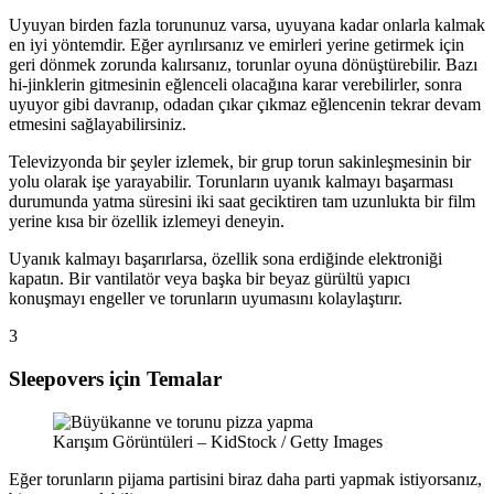
Uyuyan birden fazla torununuz varsa, uyuyana kadar onlarla kalmak
en iyi yöntemdir. Eğer ayrılırsanız ve emirleri yerine getirmek için
geri dönmek zorunda kalırsanız, torunlar oyuna dönüştürebilir. Bazı
hi-jinklerin gitmesinin eğlenceli olacağına karar verebilirler, sonra
uyuyor gibi davranıp, odadan çıkar çıkmaz eğlencenin tekrar devam
etmesini sağlayabilirsiniz.
Televizyonda bir şeyler izlemek, bir grup torun sakinleşmesinin bir
yolu olarak işe yarayabilir. Torunların uyanık kalmayı başarması
durumunda yatma süresini iki saat geciktiren tam uzunlukta bir film
yerine kısa bir özellik izlemeyi deneyin.
Uyanık kalmayı başarırlarsa, özellik sona erdiğinde elektroniği
kapatın. Bir vantilatör veya başka bir beyaz gürültü yapıcı
konuşmayı engeller ve torunların uyumasını kolaylaştırır.
3
Sleepovers için Temalar
Karışım Görüntüleri – KidStock / Getty Images
Eğer torunların pijama partisini biraz daha parti yapmak istiyorsanız,