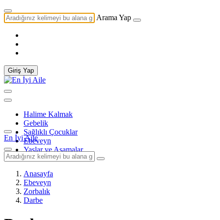
Arama Yap
Giriş Yap
Halime Kalmak
Gebelik
Sağlıklı Çocuklar
En İyi Aile
Ebeveyn
Yaşlar ve Aşamalar
Anasayfa
Ebeveyn
Zorbalık
Darbe