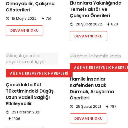
Ekranlara Yakınlığında
Olmayabilir, Çalışma
Temel Faktör ve
Gösterileri
Çalışma Önerileri
15 Mayıs 2022
751
20 Şubat 2022
820
DEVAMINI OKU
DEVAMINI OKU
AILE VE EBEVEYNLIK HABERL
AILE VE EBEVEYNLIK HABERLERI
Hamile İnsanlar
Çocuklukta Süt
Kafeinden Uzak
Tüketimindeki Düşüş
Durmalı, Araştırma
Uzun Vadeli Sağlığı
Önerileri
Etkileyebilir
25 Şubat 2021
787
23 Haziran 2021
1006
DEVAMINI OKU