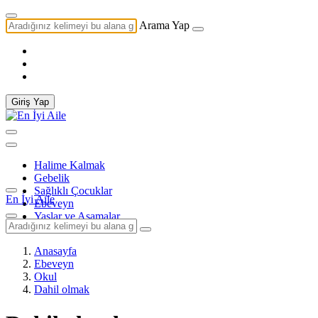
Arama Yap
Giriş Yap
Halime Kalmak
Gebelik
Sağlıklı Çocuklar
En İyi Aile
Ebeveyn
Yaşlar ve Aşamalar
Anasayfa
Ebeveyn
Okul
Dahil olmak