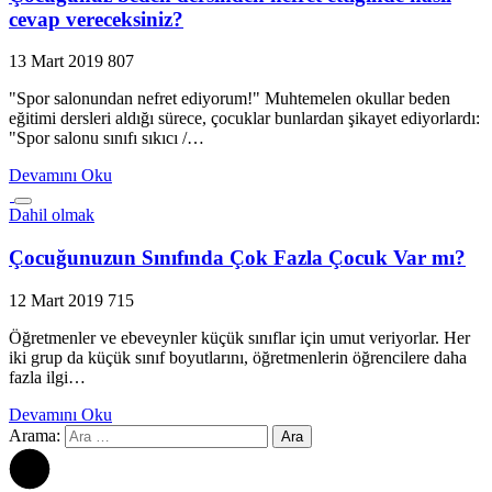
cevap vereceksiniz?
13 Mart 2019
807
"Spor salonundan nefret ediyorum!" Muhtemelen okullar beden
eğitimi dersleri aldığı sürece, çocuklar bunlardan şikayet ediyorlardı:
"Spor salonu sınıfı sıkıcı /…
Devamını Oku
Dahil olmak
Çocuğunuzun Sınıfında Çok Fazla Çocuk Var mı?
12 Mart 2019
715
Öğretmenler ve ebeveynler küçük sınıflar için umut veriyorlar. Her
iki grup da küçük sınıf boyutlarını, öğretmenlerin öğrencilere daha
fazla ilgi…
Devamını Oku
Arama: