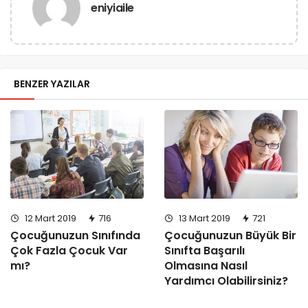
eniyiaile
BENZER YAZILAR
12 Mart 2019
716
13 Mart 2019
721
Çocuğunuzun Sınıfında
Çocuğunuzun Büyük Bir
Çok Fazla Çocuk Var
Sınıfta Başarılı
mı?
Olmasına Nasıl
Yardımcı Olabilirsiniz?