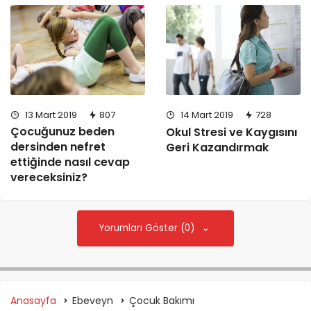
13 Mart 2019
807
14 Mart 2019
728
Çocuğunuz beden
Okul Stresi ve Kaygısını
dersinden nefret
Geri Kazandırmak
ettiğinde nasıl cevap
vereceksiniz?
Yorumları Göster (0)
Anasayfa
Ebeveyn
Çocuk Bakımı