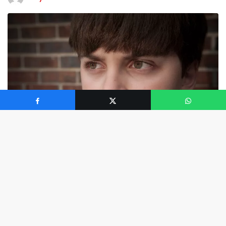
0
“Bir kez kabadayı, her zaman bir kabadayı” varsaymak
doğal. Ama hayatının geri kalanı için “Zorba” bir etiket