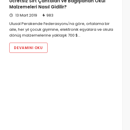
Ücretsiz Sırt Çantaları ve Bağışlanan Okul
Malzemeleri Nasıl Gidilir?
13 Mart 2019
983
Ulusal Perakende Federasyonu'na göre, ortalama bir
aile, her yıl çocuk giyimine, elektronik eşyalara ve okula
dönüş malzemelerine yaklaşık 700 $…
DEVAMINI OKU