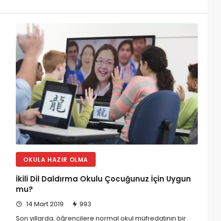
OKULA HAZIR OLMA
İkili Dil Daldırma Okulu Çocuğunuz İçin Uygun
mu?
14 Mart 2019
993
Son yıllarda, öğrencilere normal okul müfredatının bir