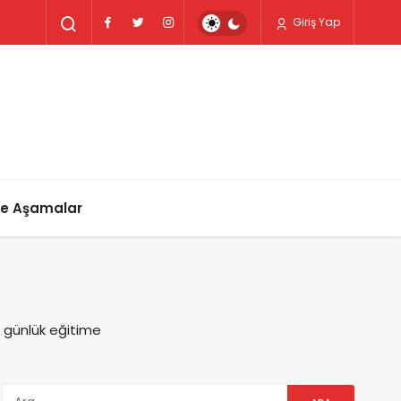
Giriş Yap
ve Aşamalar
u günlük eğitime