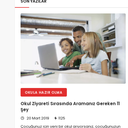
SON YAZILAR
OKULA HAZIR OLMA
Okul Ziyareti Sırasında Aramanız Gereken 11
Şey
20 Mart 2019
1125
Çocuğunuz için yeni bir okul arıyorsanız, çocuğunuzun