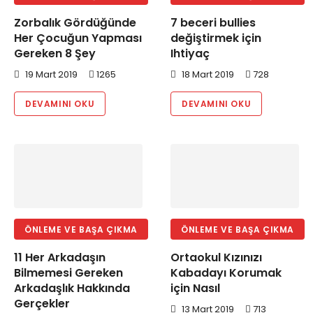
Zorbalık Gördüğünde
7 beceri bullies
Her Çocuğun Yapması
değiştirmek için
Gereken 8 Şey
Ihtiyaç
19 Mart 2019
1265
18 Mart 2019
728
DEVAMINI OKU
DEVAMINI OKU
ÖNLEME VE BAŞA ÇIKMA
ÖNLEME VE BAŞA ÇIKMA
11 Her Arkadaşın
Ortaokul Kızınızı
Bilmemesi Gereken
Kabadayı Korumak
Arkadaşlık Hakkında
için Nasıl
Gerçekler
13 Mart 2019
713