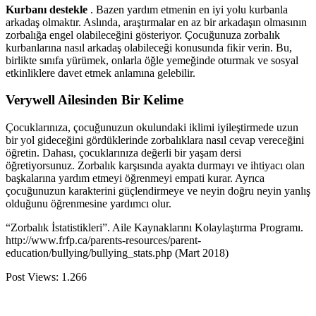
Kurbanı destekle
. Bazen yardım etmenin en iyi yolu kurbanla
arkadaş olmaktır. Aslında, araştırmalar en az bir arkadaşın olmasının
zorbalığa engel olabileceğini gösteriyor. Çocuğunuza zorbalık
kurbanlarına nasıl arkadaş olabileceği konusunda fikir verin. Bu,
birlikte sınıfa yürümek, onlarla öğle yemeğinde oturmak ve sosyal
etkinliklere davet etmek anlamına gelebilir.
Verywell Ailesinden Bir Kelime
Çocuklarınıza, çocuğunuzun okulundaki iklimi iyileştirmede uzun
bir yol gideceğini gördüklerinde zorbalıklara nasıl cevap vereceğini
öğretin. Dahası, çocuklarınıza değerli bir yaşam dersi
öğretiyorsunuz. Zorbalık karşısında ayakta durmayı ve ihtiyacı olan
başkalarına yardım etmeyi öğrenmeyi empati kurar. Ayrıca
çocuğunuzun karakterini güçlendirmeye ve neyin doğru neyin yanlış
olduğunu öğrenmesine yardımcı olur.
“Zorbalık İstatistikleri”. Aile Kaynaklarını Kolaylaştırma Programı.
http://www.frfp.ca/parents-resources/parent-
education/bullying/bullying_stats.php (Mart 2018)
Post Views:
1.266