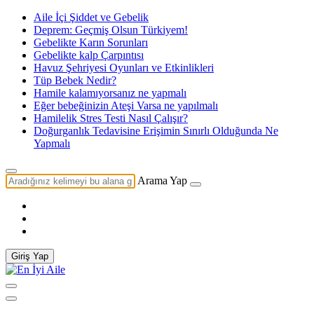
Aile İçi Şiddet ve Gebelik
Deprem: Geçmiş Olsun Türkiyem!
Gebelikte Karın Sorunları
Gebelikte kalp Çarpıntısı
Havuz Şehriyesi Oyunları ve Etkinlikleri
Tüp Bebek Nedir?
Hamile kalamıyorsanız ne yapmalı
Eğer bebeğinizin Ateşi Varsa ne yapılmalı
Hamilelik Stres Testi Nasıl Çalışır?
Doğurganlık Tedavisine Erişimin Sınırlı Olduğunda Ne
Yapmalı
Arama Yap
Giriş Yap