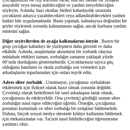
arayabilir veya mesaj atabileceğini ve yardım isteyebileceğini
söyleyin. Aslında, bazı okullar, birileri kabadayılık sırasında
çocukların adsızca yazabilecekleri veya adlandırabilecekleri yardım
hatları bile uygulamaktadır. Bunu yapmak, kabadayıya doğrudan bir
şeyler söylemek zorunda kalmamasını sağlar, ancak kurbana yardım
etmesini sağlar.
Diğer seyircilerden de ayağa kalkmalarını isteyin
. Bazen bir
grup çocuğun kabadayı ile yüzleşmesi daha güvenli ve daha
etkilidir. Aslında, araştırmalar akranların bir zorbalık olayına
müdahale ettikleri zaman, zorbalığın zamanın yaklaşık yüzde
60’ında durduğunu göstermektedir. Çocuklarınıza sayıca güç
olduğunu hatırlatın ve okula zorbalığa son vermeleri için
arkadaşlarını toparlamaları için onları teşvik edin.
Adres siber zorbalık
. Unutmayın, çocuğunuz zorbalıktan
etkilenmek için fiziksel olarak hazır olmak zorunda değildir.
Çevrimiçi olarak hedeflenen bir sınıf arkadaşına tanık olmak,
çocuğunuzu da etkileyebilir. Ona çevrimiçi gördüğü zaman siber
zorbalığın nasıl rapor edileceğini öğretin. Örneğin, çocuğunuz
postaları kurtarmalı ve siber zorbalığı bir yetişkine bildirmelidir.
Dahası, birçok sosyal medya sitesinde kötüye kullanımı bildirmek
için mekanizmalar var. Tacizin nasıl bildirileceğini öğrenmesine
yardımcı olun.