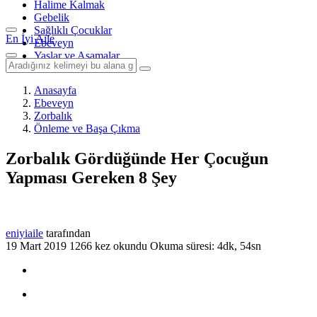
Halime Kalmak
Gebelik
Sağlıklı Çocuklar
En İyi Aile
Ebeveyn
Yaşlar ve Aşamalar
Anasayfa
Ebeveyn
Zorbalık
Önleme ve Başa Çıkma
Zorbalık Gördüğünde Her Çocuğun
Yapması Gereken 8 Şey
eniyiaile
tarafından
19 Mart 2019
1266 kez okundu
Okuma süresi: 4dk, 54sn