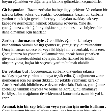
boyun eğmekten ve diğerleriyle birlikte gülmekten kaçınabilirler.
Git başımdan
. Bazen zorbalar basitçe ilgiyi çekiyor. Ve onların bir
izleyici kitlesi yoksa, duracaklar. Çocuğunuza, bazen bir kurbana
yardım etmek için gereken her şeyin olaydan uzaklaşmak veya
kabadayı görmezden gelmek olduğunu söyleyin. Yine de,
çocuğunuza zorbalığı bir yetişkine rapor etmesini ve böylece bir
daha olmaması için hatırlatır.
Zorbaya durmasını söyle
. Genellikle, eğer bir kabadayı
kalabalıktan olumlu bir ilgi görmezse, yaptığı şeyi durduracaktır.
Onaylamaması sadece bir veya iki kişiyi alır ve zorbalık sona erer.
Çocuğunuza bu yöntemi kullanmalarını, ancak bunu yaparken
güvende hissedeceklerini söyleyin. Zorba fiziksel bir tehdit
oluşturuyorsa, başka bir seçenek yardım bulmak olabilir.
Bir yetişkin bul
. Çocuğunuzu, zorbalık olayından sakince
uzaklaşmaya ve yardım bulmaya teşvik edin. Çocuğunuzun zarar
görmemesi için bu işlemi dikkatli bir şekilde yapmanız gerekir.
Ancak zorbalık bildirilmezse devam edecektir. Dahası, çocuğunuz
zorbalığa tanıklık ediyorsa ve birine ne gördüğünü anlatmaya
istekliyse, bu mağdurun desteklenmesi konusunda uzun bir yol kat
eder.
Aramak için bir cep telefonu veya yardım için metin kullanın
.
Çocuğunuzun bir cep telefonu varsa, ona her zaman bir yetişkin