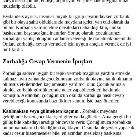
izleyiciler suçluluk, endişe, depresyon ve çaresizlik duygularından
muzdarip olabilir.
Bystanders ayrıca, insanlar büyük bir grup civarındayken zorbalık
gibi bir olaya şahit olduklarında meydana gelen yan etki olarak da
bilinir. Kurbana yardım etme olasılıkları daha düşüktür, çünkü
başkasının başaracağına inanırlar. Sonuç olarak, çocuklarınızı
zorbalığın yanlış olduğunu anlama yeteneği ile donatmak önemlidir.
Onlara zorbalığa cevap vermeleri için uygun araçları vermek de iyi
bir fikirdir.
Zorbalığa Cevap Vermenin İpuçları
Zorbalığa sadece uygun bir tepki vermek mağdura yardım etmekle
kalmaz, aynı zamanda çocuğunuzun zorbalık olayına tanık olmanın
olumsuz etkilerinden kaçınmasına yardımcı olur. Çocuklarınızla
okulda zorbalık gördüklerinde neler yapabilecekleri hakkında
konuşun. Ardından, çocuğunuzun okulda zorbalığa nasıl cevap
verebileceği konusunda bazı fikirler sunun. İşte bazı öneriler.
Katılmaktan veya gülmekten kaçının
. Zorbalık meydana
geldiğinde bazen çocuklar içeri girer ya da gülerler. Ama gergin bir
gülüş bile kabadayı aradığı bir cevabı verir. Çocuğunuza zorbalıkta
bulunmamalarını beklediğinizi açıklayın. O sırada bir şeyler yapacak
kadar cesur hissetmeseler bile, en azından meslektaş baskısına