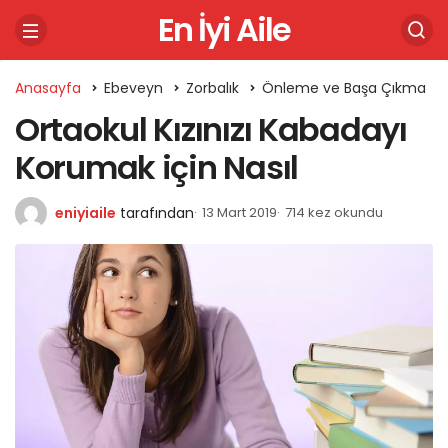
En İyi Aile
Anasayfa
Ebeveyn
Zorbalık
Önleme ve Başa Çıkma
Ortaokul Kızınızı Kabadayı
Korumak için Nasıl
eniyiaile
tarafından
13 Mart 2019
714 kez okundu