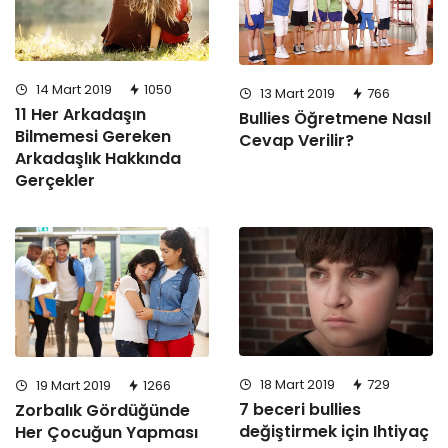
14 Mart 2019
1050
13 Mart 2019
766
11 Her Arkadaşın
Bullies Öğretmene Nasıl
Bilmemesi Gereken
Cevap Verilir?
Arkadaşlık Hakkında
Gerçekler
18 Mart 2019
729
19 Mart 2019
1266
7 beceri bullies
Zorbalık Gördüğünde
değiştirmek için Ihtiyaç
Her Çocuğun Yapması