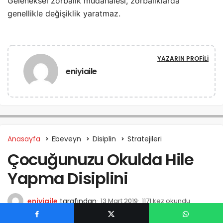
Geleneksel zorbalık müdahalesi, zorbalıklarda
genellikle değişiklik yaratmaz.
YAZARIN PROFILI
eniyiaile
Anasayfa
Ebeveyn
Disiplin
Stratejileri
Çocuğunuzu Okulda Hile
Yapma Disiplini
eniyiaile
tarafından
13 Mart 2019
1171 kez okundu