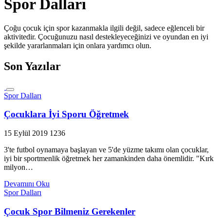
Spor Dalları
Çoğu çocuk için spor kazanmakla ilgili değil, sadece eğlenceli bir
aktivitedir. Çocuğunuzu nasıl destekleyeceğinizi ve oyundan en iyi
şekilde yararlanmaları için onlara yardımcı olun.
Son Yazılar
Spor Dalları
Çocuklara İyi Sporu Öğretmek
15 Eylül 2019
1236
3'te futbol oynamaya başlayan ve 5'de yüzme takımı olan çocuklar,
iyi bir sportmenlik öğretmek her zamankinden daha önemlidir. "Kırk
milyon…
Devamını Oku
Spor Dalları
Çocuk Spor Bilmeniz Gerekenler