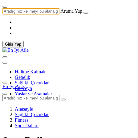
Arama Yap
Giriş Yap
Halime Kalmak
Gebelik
Sağlıklı Çocuklar
En İyi Aile
Ebeveyn
Yaşlar ve Aşamalar
Anasayfa
Sağlıklı Çocuklar
Fitness
Spor Dalları