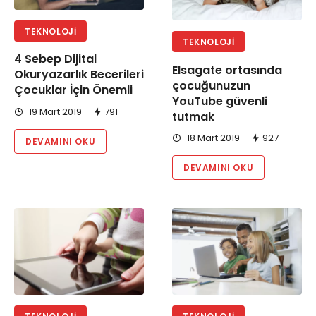
TEKNOLOJI
TEKNOLOJI
4 Sebep Dijital
Elsagate ortasında
Okuryazarlık Becerileri
çocuğunuzun
Çocuklar İçin Önemli
YouTube güvenli
19 Mart 2019
791
tutmak
18 Mart 2019
927
DEVAMINI OKU
DEVAMINI OKU