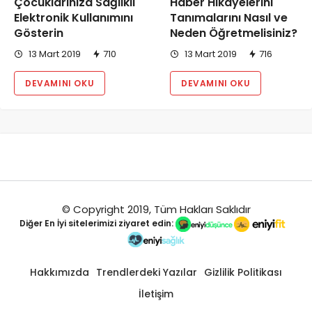
Çocuklarınıza Sağlıklı
Haber Hikayelerini
Elektronik Kullanımını
Tanımalarını Nasıl ve
Gösterin
Neden Öğretmelisiniz?
13 Mart 2019
710
13 Mart 2019
716
DEVAMINI OKU
DEVAMINI OKU
© Copyright 2019, Tüm Hakları Saklıdır
Diğer
En İyi
sitelerimizi ziyaret edin:
Hakkımızda
Trendlerdeki Yazılar
Gizlilik Politikası
İletişim