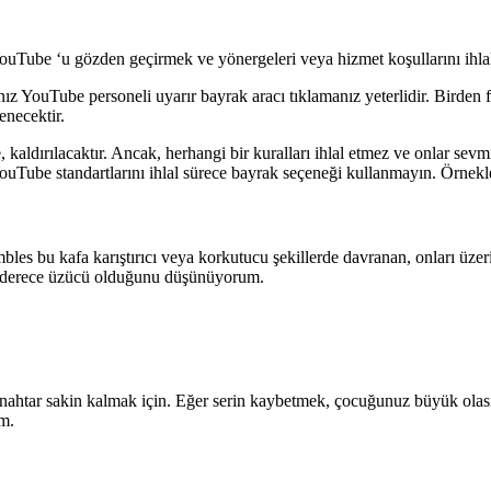
YouTube ‘u gözden geçirmek ve yönergeleri veya hizmet koşullarını ihlal
YouTube personeli uyarır bayrak aracı tıklamanız yeterlidir. Birden faz
enecektir.
, kaldırılacaktır. Ancak, herhangi bir kuralları ihlal etmez ve onlar s
YouTube standartlarını ihlal sürece bayrak seçeneği kullanmayın. Örnekler
bles bu kafa karıştırıcı veya korkutucu şekillerde davranan, onları üzer
on derece üzücü olduğunu düşünüyorum.
nahtar sakin kalmak için. Eğer serin kaybetmek, çocuğunuz büyük olası
um.