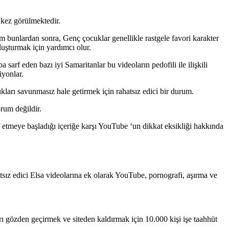
 kez görülmektedir.
Tüm bunlardan sonra, Genç çocuklar genellikle rastgele favori karakter
luşturmak için yardımcı olur.
arf eden bazı iyi Samaritanlar bu videoların pedofili ile ilişkili
iyonlar.
kları savunmasız hale getirmek için rahatsız edici bir durum.
orum değildir.
 etmeye başladığı içeriğe karşı YouTube ‘un dikkat eksikliği hakkında
tsız edici Elsa videolarına ek olarak YouTube, pornografi, aşırma ve
rı gözden geçirmek ve siteden kaldırmak için 10.000 kişi işe taahhüt