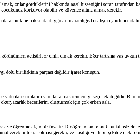
ak, onlar gördüklerini hakkında nasıl hissettiğini soran tarafından ba
, çocuğunuz korkuyor olabilir ve güvence altına almak gerekir.
r, onlara tanık ne hakkında duygularını aracılığıyla çalışma yardımcı ola
ıklı görünümleri geliştiriyor emin olmak gerekir. Eğer tartışma yaş uygu
gi dolu bir ilişkinin parçası değildir işaret konuşun.
deoları sorularını yanıtlar almak için en iyi seçenek değildir. Bunun ye
kuryazarlık becerilerini oluşturmak için çok erken asla.
k ve öğrenmek için bir fırsattır. Bir öğretim anı olarak bu talihsiz d
mat verebilir tekrar olması gerekir, ve nasıl güvenli bir şekilde elektron