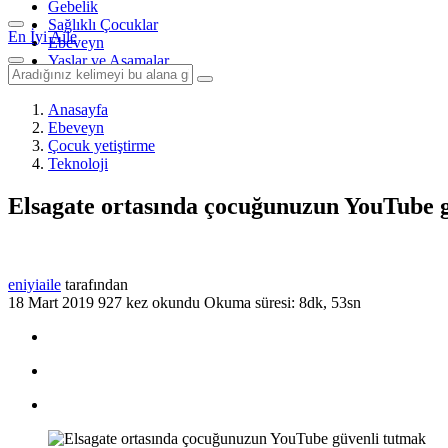
Gebelik
Sağlıklı Çocuklar
En İyi Aile
Ebeveyn
Yaşlar ve Aşamalar
Anasayfa
Ebeveyn
Çocuk yetiştirme
Teknoloji
Elsagate ortasında çocuğunuzun YouTube 
eniyiaile
tarafından
18 Mart 2019
927 kez okundu
Okuma süresi: 8dk, 53sn