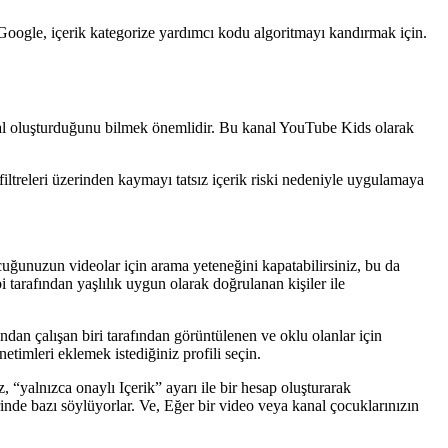
 Google, içerik kategorize yardımcı kodu algoritmayı kandırmak için.
nal oluşturduğunu bilmek önemlidir. Bu kanal YouTube Kids olarak
treleri üzerinden kaymayı tatsız içerik riski nedeniyle uygulamaya
uğunuzun videolar için arama yeteneğini kapatabilirsiniz, bu da
 tarafından yaşlılık uygun olarak doğrulanan kişiler ile
dan çalışan biri tarafından görüntülenen ve oklu olanlar için
imleri eklemek istediğiniz profili seçin.
 “yalnızca onaylı Içerik” ayarı ile bir hesap oluşturarak
erinde bazı söylüyorlar. Ve, Eğer bir video veya kanal çocuklarınızın