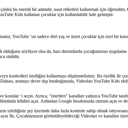
 çünkü bu önemli bir adımdır, nasıl etiketleri kullanmak için öğrendim,
ouTube Kids kullanan çocuklar için kullanılabilir hale gelmiştir.
rsanız, YouTube ‘un sadece dört yaş ve üzeri çocuklar için özel bir ka
i olduğunu söylüyor olsa da, bazı durumlarda çocuğunuzun uygulama fil
ca olabilir.
n kontrolleri özelliğini kullanmayı düşünmelisiniz. Bu özellik Ile çoc
. Dahası, aramayı devre dışı bıraktığınızda, Videoları YouTube Kids ekibi
onular ‘ı seçin. Ayrıca, “önerilen” kanalları yalnızca YouTube tarafın
lümünün kilidini açın. Ardından Google hesabınızda oturum açın ve denet
ın izlediğiniz şey üzerinde daha fazla kontrole sahip olmak istiyorsanız,
Bu ayar Ile, Çocuklarınızın görüntüleyebileceği Videoları ve kanalları üz