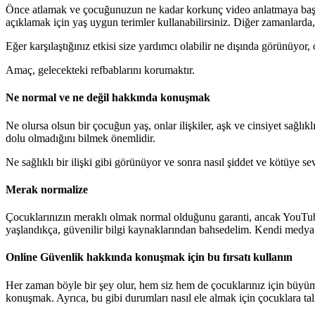
Önce atlamak ve çocuğunuzun ne kadar korkunç video anlatmaya başlam
açıklamak için yaş uygun terimler kullanabilirsiniz. Diğer zamanlarda
Eğer karşılaştığınız etkisi size yardımcı olabilir ne dışında görünüyo
Amaç, gelecekteki refbablarını korumaktır.
Ne normal ve ne değil hakkında konuşmak
Ne olursa olsun bir çocuğun yaş, onlar ilişkiler, aşk ve cinsiyet sağl
dolu olmadığını bilmek önemlidir.
Ne sağlıklı bir ilişki gibi görünüyor ve sonra nasıl şiddet ve kötüye sev
Merak normalize
Çocuklarınızın meraklı olmak normal olduğunu garanti, ancak YouTube vi
yaşlandıkça, güvenilir bilgi kaynaklarından bahsedelim. Kendi medya o
Online Güvenlik hakkında konuşmak için bu fırsatı kullanın
Her zaman böyle bir şey olur, hem siz hem de çocuklarınız için büyüme
konuşmak. Ayrıca, bu gibi durumları nasıl ele almak için çocuklara tali