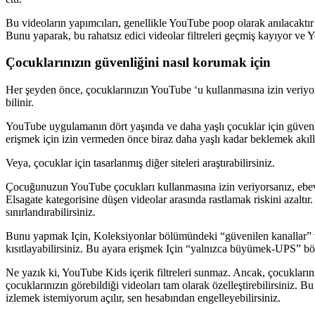
Bu videoların yapımcıları, genellikle YouTube poop olarak anılacaktır
Bunu yaparak, bu rahatsız edici videolar filtreleri geçmiş kayıyor ve Y
Çocuklarınızın güvenliğini nasıl korumak için
Her şeyden önce, çocuklarınızın YouTube ‘u kullanmasına izin veriyo
bilinir.
YouTube uygulamanın dört yaşında ve daha yaşlı çocuklar için güvenl
erişmek için izin vermeden önce biraz daha yaşlı kadar beklemek akıllı
Veya, çocuklar için tasarlanmış diğer siteleri araştırabilirsiniz.
Çocuğunuzun YouTube çocukları kullanmasına izin veriyorsanız, ebevey
Elsagate kategorisine düşen videolar arasında rastlamak riskini azaltır
sınırlandırabilirsiniz.
Bunu yapmak Için, Koleksiyonlar bölümündeki “güvenilen kanallar” ve k
kısıtlayabilirsiniz. Bu ayara erişmek Için “yalnızca büyümek-UPS” bö
Ne yazık ki, YouTube Kids içerik filtreleri sunmaz. Ancak, çocuklarınız
çocuklarınızın görebildiği videoları tam olarak özelleştirebilirsiniz. 
izlemek istemiyorum açılır, sen hesabından engelleyebilirsiniz.