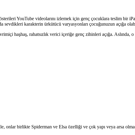
gösterileri YouTube videolarını izlemek için genç çocuklara teslim bir
a sevdikleri karakterin ürkütücü varyasyonları çocuğunuzun açığa olabil
vrimiçi haşhaş, rahatsızlık verici içeriğe genç zihinleri açığa. Aslında, o
le, onlar birlikte Spiderman ve Elsa özelliği ve çok yapı veya arsa olm