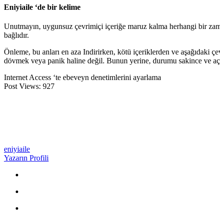
Eniyiaile ‘de bir kelime
Unutmayın, uygunsuz çevrimiçi içeriğe maruz kalma herhangi bir zaman
bağlıdır.
Önleme, bu anları en aza Indirirken, kötü içeriklerden ve aşağıdaki çe
dövmek veya panik haline değil. Bunun yerine, durumu sakince ve açık i
Internet Access ‘te ebeveyn denetimlerini ayarlama
Post Views:
927
eniyiaile
Yazarın Profili