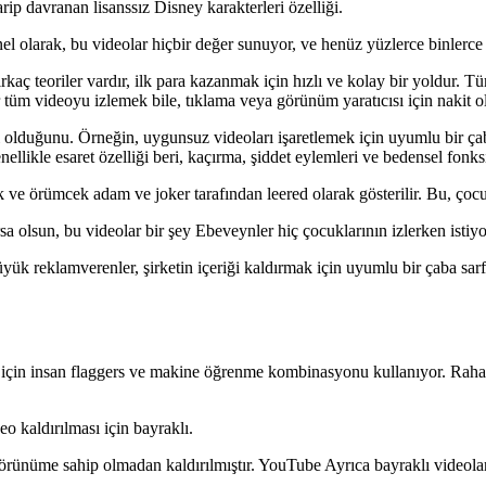
ip davranan lisanssız Disney karakterleri özelliği.
el olarak, bu videolar hiçbir değer sunuyor, ve henüz yüzlerce binlerce
irkaç teoriler vardır, ilk para kazanmak için hızlı ve kolay bir yoldur. 
tüm videoyu izlemek bile, tıklama veya görünüm yaratıcısı için nakit o
 olduğunu. Örneğin, uygunsuz videoları işaretlemek için uyumlu bir çaba s
ellikle esaret özelliği beri, kaçırma, şiddet eylemleri ve bedensel fonks
k ve örümcek adam ve joker tarafından leered olarak gösterilir. Bu, çocu
sa olsun, bu videolar bir şey Ebeveynler hiç çocuklarının izlerken istiy
k reklamverenler, şirketin içeriği kaldırmak için uyumlu bir çaba sarf
ak için insan flaggers ve makine öğrenme kombinasyonu kullanıyor. Raha
 kaldırılması için bayraklı.
 görünüme sahip olmadan kaldırılmıştır. YouTube Ayrıca bayraklı videola