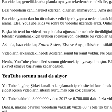
Bu videolar, genellikle arka planda oynayan tekerlemeler müzik ile, gar
Bazı videoların canlı hareket ederken, diğerleri animasyonlu. Ama gen
Bu video yaratıcıları bu tür rahatsız edici içerik yapma neden olarak b
arama, Elsa, YouTube Kids ve sonra bu videolar üzerinde arazi. Onlar 
Başka bir teori bu videoların çok daha uğursuz bir nedenle üretildiğini
fetenler vurgulamak için üretilen spekülasyon, özellikle bu videolar gen
Aslında, bazı videolar,
Frozen
Sisters, Elsa ve Anya, elbiselerini sökü
Videoların arkasındaki hedefi gösteren somut bir kanıt yoktur. Ne olur
Henüz, YouTube yöneticileri sorunu gidermek için yavaş olmuştur. Büyü
şikayet etmeye başlayana kadar değildi.
YouTube sorunu nasıl ele alıyor
YouTube ‘a göre, Şirket kuralları karşılamadı içerik sitesini kurtulm
şiddet içeren videoların sitesini kurtulmak için çok çalışıyor.
YouTube kaldırıldı 8.000.000 video 2017 ve 6.700.000 daha fazla video
Dahası, makine bayraklı videoların yaklaşık yüzde 80 ‘ i bile tek bir
etti.