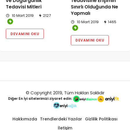
Tedavisine Erişimin
ve Doğurganlık
Sınırlı Olduğunda Ne
Tedavisi Mitleri
Yapmalı
10 Mart 2019
2127
10 Mart 2019
1465
DEVAMINI OKU
DEVAMINI OKU
© Copyright 2019, Tüm Hakları Saklıdır
Diğer
En İyi
sitelerimizi ziyaret edin:
Hakkımızda
Trendlerdeki Yazılar
Gizlilik Politikası
İletişim