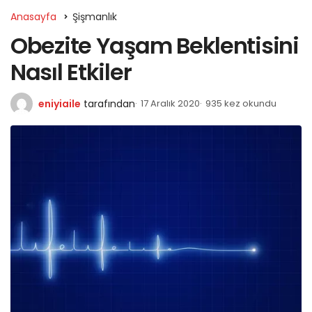
Anasayfa
Şişmanlık
Obezite Yaşam Beklentisini
Nasıl Etkiler
eniyiaile
tarafından
17 Aralık 2020
935 kez okundu