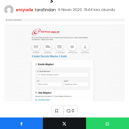
eniyiaile
tarafından
6 Nisan 2020
1544 kez okundu
0
Corona virüs (COVID-19) ile mücadele kapsamında