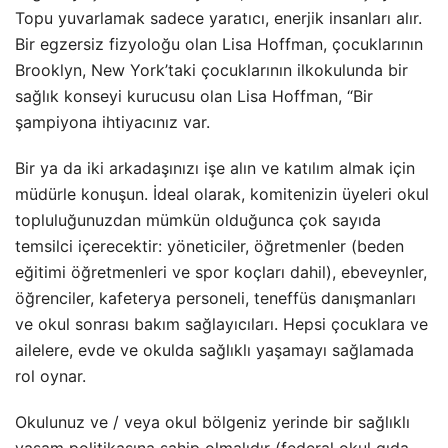
Topu yuvarlamak sadece yaratıcı, enerjik insanları alır.
Bir egzersiz fizyoloğu olan Lisa Hoffman, çocuklarının
Brooklyn, New York’taki çocuklarının ilkokulunda bir
sağlık konseyi kurucusu olan Lisa Hoffman, “Bir
şampiyona ihtiyacınız var.
Bir ya da iki arkadaşınızı işe alın ve katılım almak için
müdürle konuşun. İdeal olarak, komitenizin üyeleri okul
topluluğunuzdan mümkün olduğunca çok sayıda
temsilci içerecektir: yöneticiler, öğretmenler (beden
eğitimi öğretmenleri ve spor koçları dahil), ebeveynler,
öğrenciler, kafeterya personeli, teneffüs danışmanları
ve okul sonrası bakım sağlayıcıları. Hepsi çocuklara ve
ailelere, evde ve okulda sağlıklı yaşamayı sağlamada
rol oynar.
Okulunuz ve / veya okul bölgeniz yerinde bir sağlıklı
yaşam politikasına sahip olmalıdır (federal okul gıda