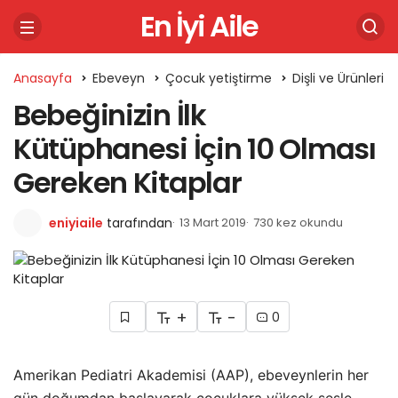
En İyi Aile
Anasayfa
Ebeveyn
Çocuk yetiştirme
Dişli ve Ürünleri
Bebeğinizin İlk
Kütüphanesi İçin 10 Olması
Gereken Kitaplar
eniyiaile
tarafından
13 Mart 2019
730 kez okundu
+
-
0
Amerikan Pediatri Akademisi (AAP), ebeveynlerin her