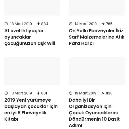
18 Mart 2019
834
14 Mart 2019
765
10 özel Ihtiyaçlar
On Yollu Ebeveynler İkiz
oyuncaklar
Sarf Malzemelerine Atık
çocuğunuzun aşk Will
Para Harcı
13 Mart 2019
801
19 Mart 2019
1130
2019 Yeni yürümeye
Daha İyi Bir
başlayan çocuklar için
Organizasyon İçin
en iyi 8 Ebeveynlik
Çocuk Oyuncaklarını
Kitabı
Döndürmenin 10 Basit
Adımı