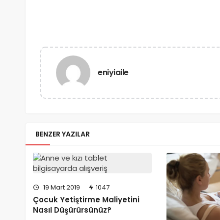
eniyiaile
BENZER YAZILAR
19 Mart 2019
1047
Çocuk Yetiştirme Maliyetini
Nasıl Düşürürsünüz?