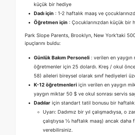
küçük bir hediye
Dadı için
: 1-2 haftalık maaş ve çocuklarınız
Öğretmen için
: Çocuklarınızdan küçük bir 
Park Slope Parents, Brooklyn, New York’taki 500’
ipuçlarını buldu:
Günlük Bakım Personeli
: verilen en yaygın 
öğretmenler için 25 dolardı. Kreş / okul önc
58) aileleri bireysel olarak sınıf hediyeleri ü
K-12 öğretmenleri
için verilen en yaygın mik
yaygın miktar 50 $ ve okul sonrası servis sağl
Dadılar
için standart tatil bonusu bir haftalık 
Uyarı: Dadımız bir yıl çalışmadıysa, o z
çalıştıysa ½ haftalık maaş) ancak daha f
verebilirsiniz.