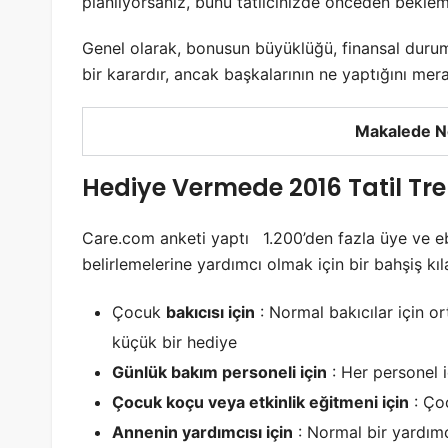
planlıyorsanız, bunu tatilcinizde önceden bekleme
Genel olarak, bonusun büyüklüğü, finansal durum
bir karardır, ancak başkalarının ne yaptığını merak
Makalede N
Hediye Vermede 2016 Tatil Tre
Care.com anketi yaptı
1.200’den fazla üye ve e
belirlemelerine yardımcı olmak için bir bahşiş kı
Çocuk
bakıcısı için
: Normal bakıcılar için o
küçük bir hediye
Günlük bakım personeli için
: Her personel i
Çocuk koçu veya etkinlik eğitmeni için
: Ço
Annenin yardımcısı için
: Normal bir yardım