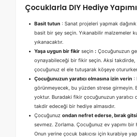
Çocuklarla DIY Hediye Yapımı 
Basit tutun
: Sanat projeleri yapmak dağınık 
basit bir şey seçin. Yıkanabilir malzemeler 
yıkanacaktır.
Yaşa uygun bir fikir
seçin
:
Çocuğunuzun ger
oynayabileceği bir fikir seçin. Aksi takdirde
çocuğunuz el ele tutuşarak köşeye otururken 
Çocuğunuzun yaratıcı olmasına izin verin
: 
görünmeyecek, bu yüzden strese girmeyin. Bi
yoktur. Buradaki fikir çocuğunuzun yaratıcı o
takdir edeceği bir hediye almasıdır.
Çocuğunuz
ondan nefret ederse, bırak gits
sevmez. Zorlama. Çocuğunuz ev yapımı bir h
Onun yerine çocuk bakıcısı için kurabiye yapa