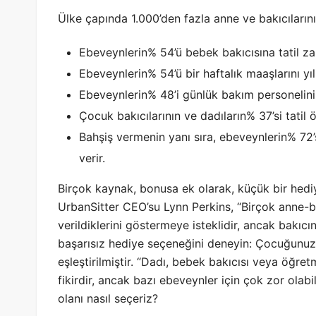
Ülke çapında 1.000’den fazla anne ve bakıcıların
Ebeveynlerin% 54’ü bebek bakıcısına tatil z
Ebeveynlerin% 54’ü bir haftalık maaşlarını yıl
Ebeveynlerin% 48’i günlük bakım personelini
Çocuk bakıcılarının ve dadıların% 37’si tatil ö
Bahşiş vermenin yanı sıra, ebeveynlerin% 72’s
verir.
Birçok kaynak, bonusa ek olarak, küçük bir hediye
UrbanSitter CEO’su Lynn Perkins, “Birçok anne-ba
verildiklerini göstermeye isteklidir, ancak bakıcı
başarısız hediye seçeneğini deneyin: Çocuğunuz
eşleştirilmiştir. “Dadı, bebek bakıcısı veya öğre
fikirdir, ancak bazı ebeveynler için çok zor olab
olanı nasıl seçeriz?