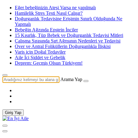
Eğer bebeğinizin Ateşi Varsa ne yapılmalı
Hamilelik Stres Testi Nasıl Çalışır?
Doğurganlık Tedavisine Erişimin Sınırlı Olduğunda Ne
Yapmalı
Bebeğin Ağzında Epstein İnciler
15 Kısırlık, Tüp Bebek ve Doğurganlık Tedavisi Mitleri
Çalışma Sırasında Sırt Ağrısının Nedenleri ve Tedavisi
Over ve Antral Foliküllerin Doğurganlıkla İlişkisi
Varis için Doğal Tedaviler
Aile İçi Şiddet ve Gebelik
Deprem: Geçmiş Olsun Türkiyem!
Arama Yap
Giriş Yap