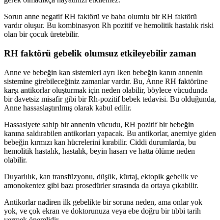
Sorun anne negatif RH faktörü ve baba olumlu bir RH faktörü
vardır oluşur. Bu kombinasyon Rh pozitif ve hemolitik hastalık riski
olan bir çocuk üretebilir.
RH faktörü gebelik olumsuz etkileyebilir zaman
Anne ve bebeğin kan sistemleri ayrı Iken bebeğin kanın annenin
sistemine girebileceğiniz zamanlar vardır. Bu, Anne RH faktörüne
karşı antikorlar oluşturmak için neden olabilir, böylece vücudunda
bir davetsiz misafir gibi bir Rh-pozitif bebek tedavisi. Bu olduğunda,
Anne hassaslaştırılmış olarak kabul edilir.
Hassasiyete sahip bir annenin vücudu, RH pozitif bir bebeğin
kanına saldırabilen antikorları yapacak. Bu antikorlar, anemiye giden
bebeğin kırmızı kan hücrelerini kırabilir. Ciddi durumlarda, bu
hemolitik hastalık, hastalık, beyin hasarı ve hatta ölüme neden
olabilir.
Duyarlılık, kan transfüzyonu, düşük, kürtaj, ektopik gebelik ve
amonokentez gibi bazı prosedürler sırasında da ortaya çıkabilir.
Antikorlar nadiren ilk gebelikte bir soruna neden, ama onlar yok
yok, ve çok ekran ve doktorunuza veya ebe doğru bir tıbbi tarih
vermek önemlidir.