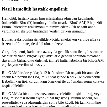
Nasıl hemolitik hastalık engellenir
Hemolitik hastalık zaten hassaslaştırılmış olmayan kadınlarda
önlenebilir. Rho (D) immün globulin (marka RhoGAM) Rh pozitif
kırmızı hücrelere reaksiyonu minimize ederek Rh negatif anne
yardımcı enjeksiyon tarafından verilen bir kan ürünüdür.
Bu ilaç reaksiyonları genellikle küçük, enjeksiyon yerinde ağrı ve
bazen hafif bir ateş de dahil olmak üzere.
Gerginleşmemiş kadınların az sayıda gebelik sonu ile ilgili sorunlar
olabilir bu yana, birçok uygulayıcılar o gebelik sonunda meydana
duyarlılık birkaç olgu önlemek için 28 hafta gebelikte bir RhoGAM
enjeksiyon verilmesi tavsiye.
RhoGAM bir doz yaklaşık 12 hafta sürer. Rh negatif bir anne de
çocuk Rh pozitif ise Doğum 72 saat içinde RhoGAM verilecektir.
Bebeğin kan tipi, kordon kanı örnekleri ile doğumdan sonra kolayca
tespit edilebilir.
RhoGAM da bir aminosentez sonra verilebilir, düşük, kürtaj, veya
Doğum sonrası sterilizasyon (tubal ligasyon). Bunun nedeni, bu
prosedürler veya oluşumlardan sonra bile küçük bir kan kirliliğine
ve potansiyel hassasiyete sahip olma ihtimali vardır.