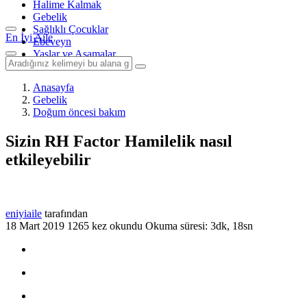
Halime Kalmak
Gebelik
Sağlıklı Çocuklar
En İyi Aile
Ebeveyn
Yaşlar ve Aşamalar
Anasayfa
Gebelik
Doğum öncesi bakım
Sizin RH Factor Hamilelik nasıl
etkileyebilir
eniyiaile
tarafından
18 Mart 2019
1265 kez okundu
Okuma süresi: 3dk, 18sn