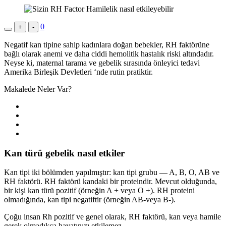
0
+
-
Negatif kan tipine sahip kadınlara doğan bebekler, RH faktörüne
bağlı olarak anemi ve daha ciddi hemolitik hastalık riski altındadır.
Neyse ki, maternal tarama ve gebelik sırasında önleyici tedavi
Amerika Birleşik Devletleri ‘nde rutin pratiktir.
Makalede Neler Var?
Kan türü gebelik nasıl etkiler
Kan tipi iki bölümden yapılmıştır: kan tipi grubu — A, B, O, AB ve
RH faktörü. RH faktörü kandaki bir proteindir. Mevcut olduğunda,
bir kişi kan türü pozitif (örneğin A + veya O +). RH proteini
olmadığında, kan tipi negatiftir (örneğin AB-veya B-).
Çoğu insan Rh pozitif ve genel olarak, RH faktörü, kan veya hamile
gerek olmadıkça hayatınızı etkilemez.