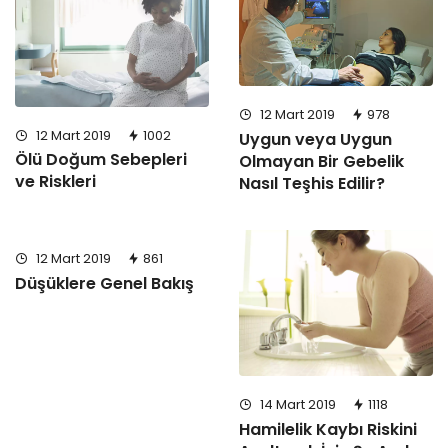
12 Mart 2019
978
12 Mart 2019
1002
Uygun veya Uygun
Ölü Doğum Sebepleri
Olmayan Bir Gebelik
ve Riskleri
Nasıl Teşhis Edilir?
12 Mart 2019
861
Düşüklere Genel Bakış
14 Mart 2019
1118
Hamilelik Kaybı Riskini