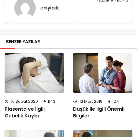
YAZARIN PROFILI
eniyiaile
BENZER YAZILAR
10 Şubat 2020
1143
12 Mart 2019
1271
Plasenta ve İlgili
Düşük ile İlgili Önemli
Gebelik Kaybı
Bilgiler