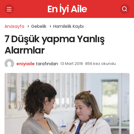
En İyi Aile
Anasayfa
Gebelik
Hamilelik Kaybı
7 Düşük yapma Yanlış
Alarmlar
eniyiaile
tarafından
13 Mart 2019
856 kez okundu