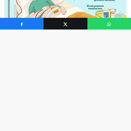
0
Hamilelik sırasında yüksek tansiyon içeren bir bozukluk
olan
preeklampsiye
aşina olsanız da, genellikle
preeklampsi varyantı olarak kabul edilen HELLP
sendromunu tanımayabilirsiniz. Preeklampsi gibi,
HELLP doğumdan sonra yaşamı tehdit eden bir
gebeliği veya daha az sıklıkla komplikasyon olabilir.
Stanford Çocuk Sağlığına göre, kesin istatistikler