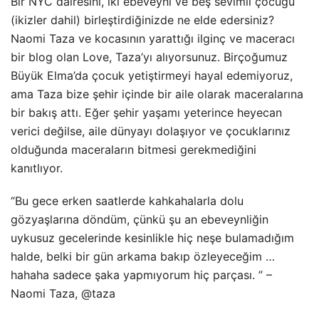
Bir NYC dairesini, iki ebeveyni ve beş sevimli çocuğu
(ikizler dahil) birleştirdiğinizde ne elde edersiniz?
Naomi Taza ve kocasının yarattığı ilginç ve maceracı
bir blog olan Love, Taza’yı alıyorsunuz. Birçoğumuz
Büyük Elma’da çocuk yetiştirmeyi hayal edemiyoruz,
ama Taza bize şehir içinde bir aile olarak maceralarına
bir bakış attı. Eğer şehir yaşamı yeterince heyecan
verici değilse, aile dünyayı dolaşıyor ve çocuklarınız
olduğunda maceraların bitmesi gerekmediğini
kanıtlıyor.
“Bu gece erken saatlerde kahkahalarla dolu
gözyaşlarına döndüm, çünkü şu an ebeveynliğin
uykusuz gecelerinde kesinlikle hiç neşe bulamadığım
halde, belki bir gün arkama bakıp özleyeceğim …
hahaha sadece şaka yapmıyorum hiç parçası. ” –
Naomi Taza, @taza