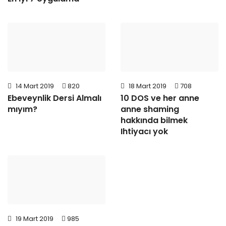
14 Mart 2019
820
18 Mart 2019
708
Ebeveynlik Dersi Almalı
10 DOS ve her anne
mıyım?
anne shaming
hakkında bilmek
Ihtiyacı yok
19 Mart 2019
985