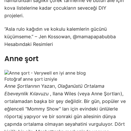
hamurundan sağlıklı çörek tariflerine ve bütün aile için
kova listelerine kadar çocukların seveceği DIY
projeleri.
“Asla rulo kağıdın ve kokulu kalemlerin gücünü
küçümseme.” – Jen Kossowan, @mamapapabubba
Hesabındaki Resimleri
Anne şort
Fotoğraf anne şort izniyle
Anne Şortlarının
Yazarı,
Olağanüstü Ortalama
Ebeveynlik Kılavuzu
, Ilana Wiles (veya Anne Şortları),
ortalamadan başka bir şey değildir. Bir gün, popüler ve
eğlenceli “Mommy Show” ları için evindeki ünlülerle
röportaj yapıyor ve bir sonraki gün ailesinin dünya
çapında ortalama olmayan seyahatini vurguluyor. Dört