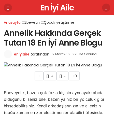
En İyi Aile
Anasayfa
Ebeveyn
Çocuk yetiştirme
Annelik Hakkında Gerçek
Tutan 18 En İyi Anne Blogu
eniyiaile
tarafından
12 Mart 2019
925 kez okundu
+
-
0
Ebeveynlik, bazen çok fazla kişinin aynı ayakkabıda
olduğunu bilseniz bile, bazen yalnız bir yolculuk gibi
hissedebilirsiniz. Kendi arkadaşlarınızın ve ailenizin
(çoğu zaman en zor eleştirmenler olabilir) ötesinde,