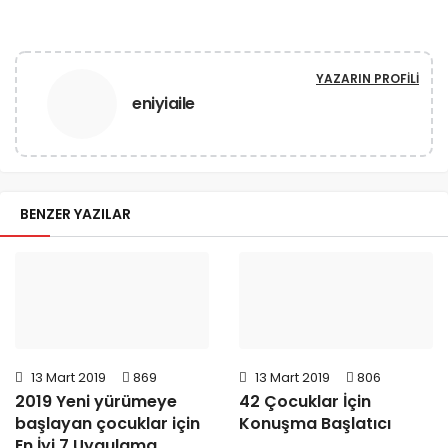
YAZARIN PROFILI
eniyiaile
BENZER YAZILAR
13 Mart 2019
869
13 Mart 2019
806
2019 Yeni yürümeye
42 Çocuklar İçin
başlayan çocuklar için
Konuşma Başlatıcı
En İyi 7 Uygulama