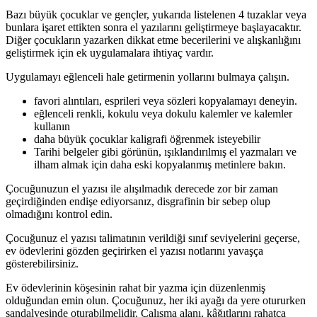
Bazı büyük çocuklar ve gençler, yukarıda listelenen 4 tuzaklar veya
bunlara işaret ettikten sonra el yazılarını geliştirmeye başlayacaktır.
Diğer çocukların yazarken dikkat etme becerilerini ve alışkanlığını
geliştirmek için ek uygulamalara ihtiyaç vardır.
Uygulamayı eğlenceli hale getirmenin yollarını bulmaya çalışın.
favori alıntıları, esprileri veya sözleri kopyalamayı deneyin.
eğlenceli renkli, kokulu veya dokulu kalemler ve kalemler
kullanın
daha büyük çocuklar kaligrafi öğrenmek isteyebilir
Tarihi belgeler gibi görünün, ışıklandırılmış el yazmaları ve
ilham almak için daha eski kopyalanmış metinlere bakın.
Çocuğunuzun el yazısı ile alışılmadık derecede zor bir zaman
geçirdiğinden endişe ediyorsanız, disgrafinin bir sebep olup
olmadığını kontrol edin.
Çocuğunuz el yazısı talimatının verildiği sınıf seviyelerini geçerse,
ev ödevlerini gözden geçirirken el yazısı notlarını yavaşça
gösterebilirsiniz.
Ev ödevlerinin köşesinin rahat bir yazma için düzenlenmiş
olduğundan emin olun. Çocuğunuz, her iki ayağı da yere otururken
sandalyesinde oturabilmelidir. Çalışma alanı, kâğıtlarını rahatça