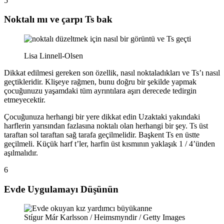
5
Noktalı mı ve çarpı Ts bak
Lisa Linnell-Olsen
Dikkat edilmesi gereken son özellik, nasıl noktaladıkları ve Ts’ı nasıl
geçtikleridir. Klişeye rağmen, bunu doğru bir şekilde yapmak
çocuğunuzu yaşamdaki tüm ayrıntılara aşırı derecede tedirgin
etmeyecektir.
Çocuğunuza herhangi bir yere dikkat edin Uzaktaki yakındaki
harflerin yarısından fazlasına noktalı olan herhangi bir şey. Ts üst
taraftan sol taraftan sağ tarafa geçilmelidir. Başkent Ts en üstte
geçilmeli. Küçük harf t’ler, harfin üst kısmının yaklaşık 1 / 4’ünden
aşılmalıdır.
6
Evde Uygulamayı Düşünün
Stígur Már Karlsson / Heimsmyndir / Getty Images