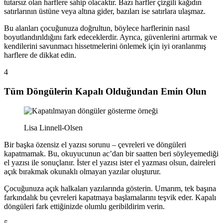
tutarsız olan harflere sahip olacaktır. Bazı harfler çizgili kağıdın
satırlarının üstüne veya altına gider, bazıları ise satırlara ulaşmaz.
Bu alanları çocuğunuza doğrultun, böylece harflerinin nasıl
boyutlandırıldığını fark edeceklerdir. Ayrıca, güvenlerini artırmak ve
kendilerini savunmacı hissetmelerini önlemek için iyi oranlanmış
harflere de dikkat edin.
4
Tüm Döngülerin Kapalı Olduğundan Emin Olun
Lisa Linnell-Olsen
Bir başka özensiz el yazısı sorunu – çevreleri ve döngüleri
kapatmamak. Bu, okuyucunun ac’dan bir saatten beri söyleyemediği
el yazısı ile sonuçlanır. İster el yazısı ister el yazması olsun, daireleri
açık bırakmak okunaklı olmayan yazılar oluşturur.
Çocuğunuza açık halkaları yazılarında gösterin. Umarım, tek başına
farkındalık bu çevreleri kapatmaya başlamalarını teşvik eder. Kapalı
döngüleri fark ettiğinizde olumlu geribildirim verin.