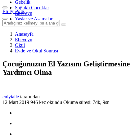
Gebelik
Sağlıklı Çocuklar
En İyi Aile
Ebeveyn
Yaşlar ve Aşamalar
Anasayfa
Ebeveyn
Okul
Evde ve Okul Sonrası
Çocuğunuzun El Yazısını Geliştirmesine
Yardımcı Olma
eniyiaile
tarafından
12 Mart 2019
946 kez okundu
Okuma süresi: 7dk, 9sn