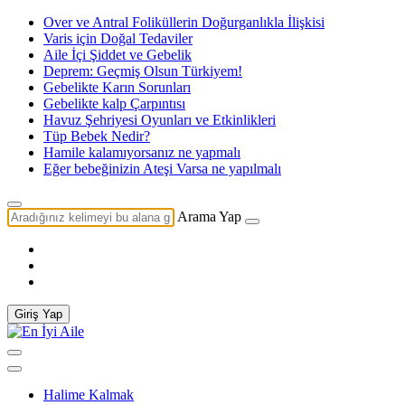
Over ve Antral Foliküllerin Doğurganlıkla İlişkisi
Varis için Doğal Tedaviler
Aile İçi Şiddet ve Gebelik
Deprem: Geçmiş Olsun Türkiyem!
Gebelikte Karın Sorunları
Gebelikte kalp Çarpıntısı
Havuz Şehriyesi Oyunları ve Etkinlikleri
Tüp Bebek Nedir?
Hamile kalamıyorsanız ne yapmalı
Eğer bebeğinizin Ateşi Varsa ne yapılmalı
Arama Yap
Giriş Yap
Halime Kalmak