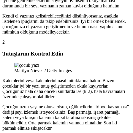
iyi hale getirebileceklerini söyleyin. Kimsenin okuyamaması
durumunda bir şeyi yazmanın zaman kaybı olduğunu hatırlatın.
Kendi el yazınızı geliştirebileceğinizi düşünüyorsanız, aşağıda
listelenen ipuçlarını da takip edebilirsiniz. İyi bir örnek belirlemek,
çocuğunuza el yazısını geliştirmenin ve bunun nasıl yapılmasının
mümkün olduğunu modelleyecektir.
2
Tutuşlarını Kontrol Edin
Marilyn Nieves / Getty Images
Kalemlerini veya kalemlerini nasıl tuttuklarına bakın. Bazen
çocuklar iyi bir yazı tutuş geliştirmeden okula kayıyorlar.
Çocuğunuz hala daha önceki sınıflarda ise (k-2), hala kavramaları
üzerinde çalışıyor olabilirler.
Çocuğunuzun yaşı ne olursa olsun, eğitimcilerin “tripod kavraması”
dediği şeyi izlemek isteyeceksiniz. Baş parmağı, işaret parmağı
kalem veya kurşun kalemin karşıt tarafına sıkışmış şekilde
bükülmelidir. Orta parmak kalemin yanında olmalıdır. Son iki
parmak elinize sıkışacaktır.