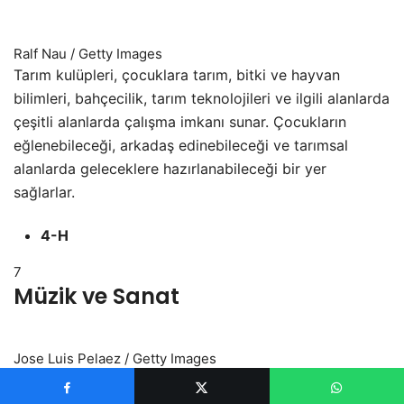
Ralf Nau / Getty Images
Tarım kulüpleri, çocuklara tarım, bitki ve hayvan
bilimleri, bahçecilik, tarım teknolojileri ve ilgili alanlarda
çeşitli alanlarda çalışma imkanı sunar. Çocukların
eğlenebileceği, arkadaş edinebileceği ve tarımsal
alanlarda geleceklere hazırlanabileceği bir yer
sağlarlar.
4-H
7
Müzik ve Sanat
Jose Luis Pelaez / Getty Images
Çocuklar yaratıcılığı geliştirir ve kendilerini sanatla
ifade eder. Şarkı söylemek, dans etmek, resim yapmak