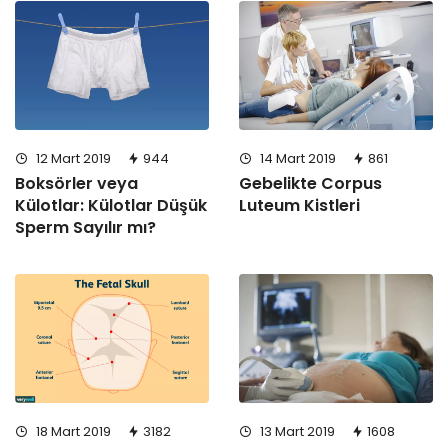
14 Mart 2019
861
12 Mart 2019
944
Gebelikte Corpus
Boksörler veya
Luteum Kistleri
Külotlar: Külotlar Düşük
Sperm Sayılır mı?
18 Mart 2019
3182
13 Mart 2019
1608