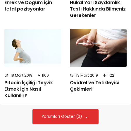
Emek ve Doğum için
Nukal Yarı Saydamlık
fetal pozisyonlar
Testi Hakkında Bilmeniz
Gerekenler
13 Mart 2019
1122
18 Mart 2019
1100
Ovidrel ve Tetikleyici
Pitocin İşçiliği Teşvik
Çekimleri
Etmek İçin Nasıl
Kullanılır?
Yorumları Göster (0)