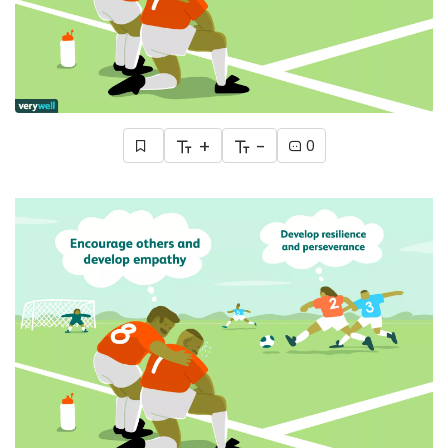
+
-
0