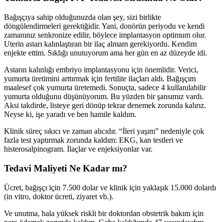
Bağışçıya sahip olduğunuzda olan şey, sizi birlikte
döngülendirmeleri gerektiğidir. Yani, donörün periyodu ve kendi
zamanınız senkronize edilir, böylece implantasyon optimum olur.
Uterin astarı kalınlaştıran bir ilaç almam gerekiyordu. Kendim
enjekte ettim. Sıklığı unutuyorum ama her gün en az düzeyde idi.
Astarın kalınlığı embriyo implantasyonu için önemlidir. Verici,
yumurta üretimini arttırmak için fertilite ilaçları aldı. Bağışçım
maalesef çok yumurta üretemedi. Sonuçta, sadece 4 kullanılabilir
yumurta olduğunu düşünüyorum. Bu yüzden bir şansımız vardı.
Aksi takdirde, listeye geri dönüp tekrar denemek zorunda kalırız.
Neyse ki, işe yaradı ve ben hamile kaldım.
Klinik süreç sıkıcı ve zaman alıcıdır. “İleri yaşım” nedeniyle çok
fazla test yaptırmak zorunda kaldım: EKG, kan testleri ve
histerosalpinogram. İlaçlar ve enjeksiyonlar var.
Tedavi Maliyeti Ne Kadar mı?
Ücret, bağışçı için 7.500 dolar ve klinik için yaklaşık 15.000 dolardı
(in vitro, doktor ücreti, ziyaret vb.).
Ve unutma, hala yüksek riskli bir doktordan obstetrik bakım için