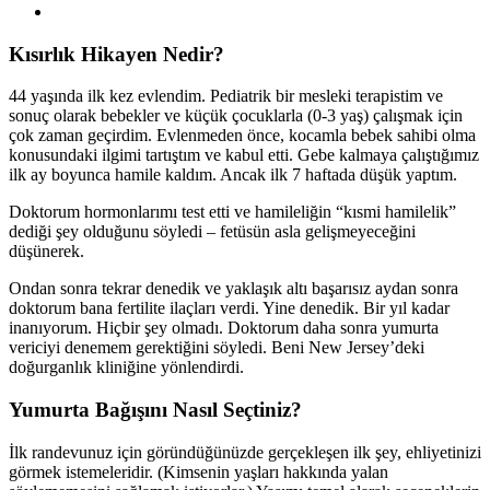
Kısırlık Hikayen Nedir?
44 yaşında ilk kez evlendim. Pediatrik bir mesleki terapistim ve
sonuç olarak bebekler ve küçük çocuklarla (0-3 yaş) çalışmak için
çok zaman geçirdim. Evlenmeden önce, kocamla bebek sahibi olma
konusundaki ilgimi tartıştım ve kabul etti. Gebe kalmaya çalıştığımız
ilk ay boyunca hamile kaldım. Ancak ilk 7 haftada düşük yaptım.
Doktorum hormonlarımı test etti ve hamileliğin “kısmi hamilelik”
dediği şey olduğunu söyledi – fetüsün asla gelişmeyeceğini
düşünerek.
Ondan sonra tekrar denedik ve yaklaşık altı başarısız aydan sonra
doktorum bana fertilite ilaçları verdi. Yine denedik. Bir yıl kadar
inanıyorum. Hiçbir şey olmadı. Doktorum daha sonra yumurta
vericiyi denemem gerektiğini söyledi. Beni New Jersey’deki
doğurganlık kliniğine yönlendirdi.
Yumurta Bağışını Nasıl Seçtiniz?
İlk randevunuz için göründüğünüzde gerçekleşen ilk şey, ehliyetinizi
görmek istemeleridir. (Kimsenin yaşları hakkında yalan