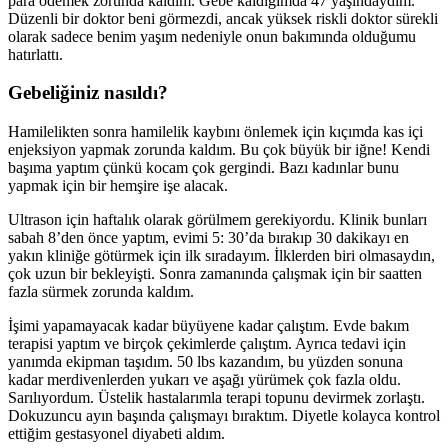
para ödemek zorunda kaldım. Gebe kaldığımda 47 yaşındaydım.
Düzenli bir doktor beni görmezdi, ancak yüksek riskli doktor sürekli
olarak sadece benim yaşım nedeniyle onun bakımında olduğumu
hatırlattı.
Gebeliğiniz nasıldı?
Hamilelikten sonra hamilelik kaybını önlemek için kıçımda kas içi
enjeksiyon yapmak zorunda kaldım. Bu çok büyük bir iğne! Kendi
başıma yaptım çünkü kocam çok gergindi. Bazı kadınlar bunu
yapmak için bir hemşire işe alacak.
Ultrason için haftalık olarak görülmem gerekiyordu. Klinik bunları
sabah 8’den önce yaptım, evimi 5: 30’da bırakıp 30 dakikayı en
yakın kliniğe götürmek için ilk sıradayım. İlklerden biri olmasaydın,
çok uzun bir bekleyişti. Sonra zamanında çalışmak için bir saatten
fazla sürmek zorunda kaldım.
İşimi yapamayacak kadar büyüyene kadar çalıştım. Evde bakım
terapisi yaptım ve birçok çekimlerde çalıştım. Ayrıca tedavi için
yanımda ekipman taşıdım. 50 lbs kazandım, bu yüzden sonuna
kadar merdivenlerden yukarı ve aşağı yürümek çok fazla oldu.
Sarılıyordum. Üstelik hastalarımla terapi topunu devirmek zorlaştı.
Dokuzuncu ayın başında çalışmayı bıraktım. Diyetle kolayca kontrol
ettiğim gestasyonel diyabeti aldım.