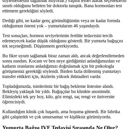
söylememesini sağlamak istiyorlar.) Yaşımı temel alarak seçeneklerin
sınırlı olduğunu belirten bir doktorla tanıştık. Bana hormonları test
ettirmem gerektiğini söyledi.
Dediği gibi, ne kadar genç göründüğümün veya ne kadar formda
olduğumun önemi yok – yumurtalarım 46 yaşındaydı.
Test sonuçları, hormon seviyelerimin fertilite tedavisini tercih
edemeyecek kadar düşük olduğunu gösterdi. Bir yumurta bağışçısı
tek seçeneğimdi. Düşünmem gerekiyordu.
Bu fikre uyum sağlamak biraz zaman aldı, ancak değerlendirmeden
sonra ısındım. Kocam ve ben neye girdiğimizi anladığımızdan ve
katların oranlarını anladığımızı doğrulamak için bir psikologla
görüşmemiz gerektiği söylendi. Birden fazla döllenmiş yumurtayı
transfer ettikleri için, ikizlerin yüksek ihtimalleri vardır.
Topladığımızda, isimlerimiz bir bağış bekleme listesine alındı.
Bekleyiş yaklaşık bir yıldı. Bağışçılar bu klinikte anonimdir.
Elimizdeki tek şey boy, kilo, göz rengi, saç rengi ve üniversite
öğrencisiydi.
Kullandığım klinik çok başarılı, ama hoşuma gitmedi. Bir fabrika
gibi çalıştırıldı ve çok umursamaz ve kişiliksiz görünüyordu.
Yumurta Bağışı IVF Tedavisi Sırasında Ne Olur?