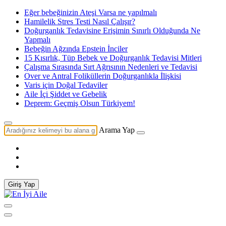
Eğer bebeğinizin Ateşi Varsa ne yapılmalı
Hamilelik Stres Testi Nasıl Çalışır?
Doğurganlık Tedavisine Erişimin Sınırlı Olduğunda Ne
Yapmalı
Bebeğin Ağzında Epstein İnciler
15 Kısırlık, Tüp Bebek ve Doğurganlık Tedavisi Mitleri
Çalışma Sırasında Sırt Ağrısının Nedenleri ve Tedavisi
Over ve Antral Foliküllerin Doğurganlıkla İlişkisi
Varis için Doğal Tedaviler
Aile İçi Şiddet ve Gebelik
Deprem: Geçmiş Olsun Türkiyem!
Arama Yap
Giriş Yap