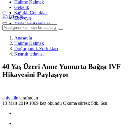
Halime Kalmak
Gebelik
Sağlıklı Çocuklar
En İyi Aile
Ebeveyn
Yaşlar ve Aşamalar
Anasayfa
Halime Kalmak
Doğurganlık Zorlukları
Kısırlık tedavisi
40 Yaş Üzeri Anne Yumurta Bağışı IVF
Hikayesini Paylaşıyor
eniyiaile
tarafından
13 Mart 2019
1069 kez okundu
Okuma süresi: 5dk, 6sn