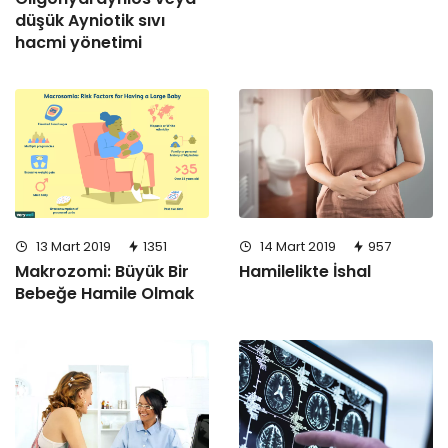
düşük Ayniotik sıvı
hacmi yönetimi
13 Mart 2019
1351
14 Mart 2019
957
Makrozomi: Büyük Bir
Hamilelikte İshal
Bebeğe Hamile Olmak