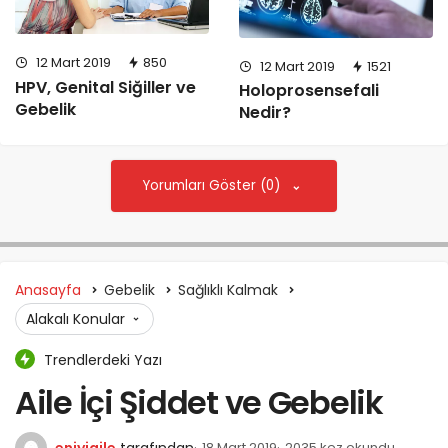
12 Mart 2019
850
12 Mart 2019
1521
HPV, Genital Siğiller ve
Holoprosensefali
Gebelik
Nedir?
Yorumları Göster (0)
Anasayfa
Gebelik
Sağlıklı Kalmak
Alakalı Konular
Trendlerdeki Yazı
Aile İçi Şiddet ve Gebelik
eniyiaile
tarafından
18 Mart 2019
2035 kez okundu