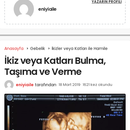
YAZARIN PROFILI
eniyiaile
Anasayfa
Gebelik
İkizler veya Katları ile Hamile
İkiz veya Katları Bulma,
Taşıma ve Verme
eniyiaile
tarafından
18 Mart 2019
1621 kez okundu