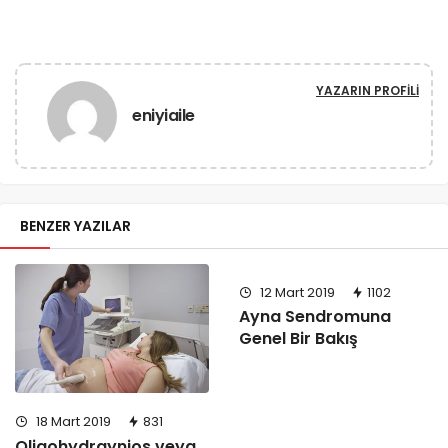
YAZARIN PROFILI
eniyiaile
BENZER YAZILAR
12 Mart 2019
1102
Ayna Sendromuna
Genel Bir Bakış
18 Mart 2019
831
Oligohydraynios veya