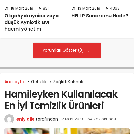
18 Mart 2019
831
13 Mart 2019
4363
Oligohydraynios veya
HELLP Sendromu Nedir?
düşük Ayniotik sıvı
hacmi yönetimi
Yorumları Göster (0)
Anasayfa
Gebelik
Sağlıklı Kalmak
Hamileyken Kullanılacak
En İyi Temizlik Ürünleri
eniyiaile
tarafından
12 Mart 2019
1154 kez okundu