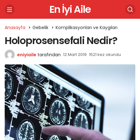
En İyi Aile
Anasayfa
Gebelik
Komplikasyonları ve Kaygıları
Holoprosensefali Nedir?
eniyiaile
tarafından
12 Mart 2019
1521 kez okundu