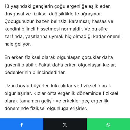
13 yaşındaki gençlerin çoğu ergenliğe eşlik eden
duygusal ve fiziksel değişikliklerle uğraşıyor.
Çocuğunuzun bazen belirsiz, karamsar, hassas ve
kendini bilinçli hissetmesi normaldir. Ve bu süre
zarfında, yaşıtlarına uymak hiç olmadığı kadar önemli
hale geliyor.
En erken fiziksel olarak olgunlaşan çocuklar daha
güvenli olabilir. Fakat daha erken olgunlaşan kızlar,
bedenlerinin bilincindedirler.
Uzun boylu büyürler, kilo alırlar ve fiziksel olarak
olgunlaşırlar. Kızlar orta ergenlik döneminde fiziksel
olarak tamamen gelişir ve erkekler geç ergenlik
döneminde fiziksel olgunluğa erişirler.
Hızla değişen fiziksel görünümleri, bilinçli duygulara
yol açabilir. Bazen gençler sivilce ya da aşırı kilolu gibi