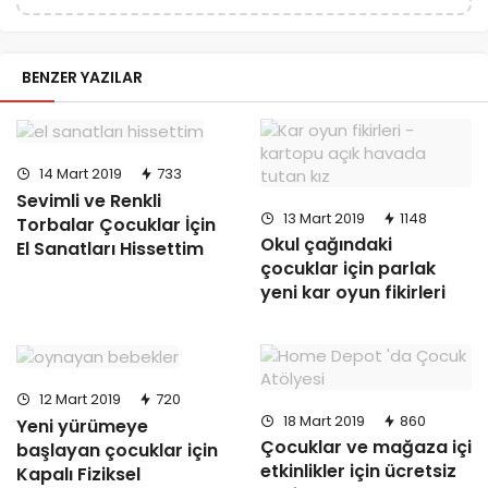
BENZER YAZILAR
14 Mart 2019
733
Sevimli ve Renkli
13 Mart 2019
1148
Torbalar Çocuklar İçin
Okul çağındaki
El Sanatları Hissettim
çocuklar için parlak
yeni kar oyun fikirleri
12 Mart 2019
720
18 Mart 2019
860
Yeni yürümeye
Çocuklar ve mağaza içi
başlayan çocuklar için
etkinlikler için ücretsiz
Kapalı Fiziksel