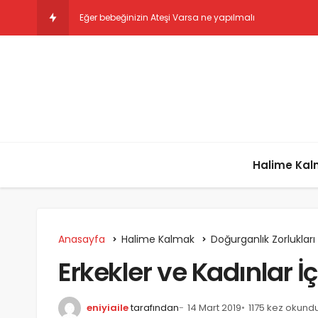
Hamilelik Stres
Halime Ka
Anasayfa
Halime Kalmak
Doğurganlık Zorlukları
Erkekler ve Kadınlar İ
eniyiaile
tarafından
14 Mart 2019
1175 kez okund