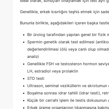
İdeal olarak, sonuçları onaylamak için test ayrı g
Genellikle, erkek kısırlığını teşhis etmek için sad
Bununla birlikte, aşağıdakileri içeren başka testle
Bir ürolog tarafından yapılan genel bir fizi
Spermin genetik olarak test edilmesi (antikor
değerlendirilmesi (ölü veya canlı olup olmad
analizi
Genellikle FSH ve testosteron hormon seviye
LH, estradiol veya prolaktin
STD testi
Ultrason, seminal veziküllerin ve skrotumun 
Boşalma sonrası idrar tahlili (idrar testi), r
Küçük bir cerrahi işlem ile testis dokusunun u
Erkek üreme organlarının tıkanmasına bakmak 