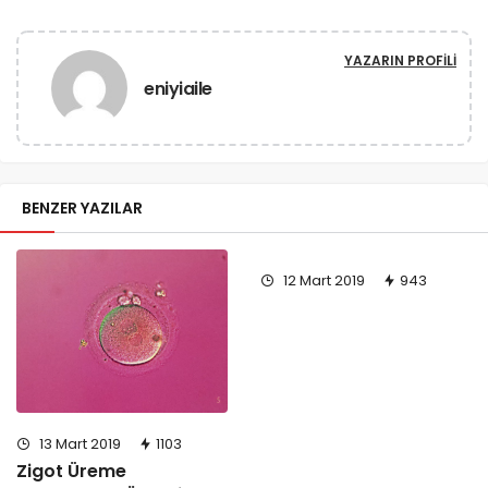
YAZARIN PROFILI
eniyiaile
BENZER YAZILAR
12 Mart 2019
943
13 Mart 2019
1103
Zigot Üreme