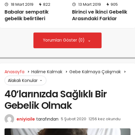
18 Mart 2019
822
13 Mart 2019
905
Babalar sempatik
Birinci ve İkinci Gebelik
gebelik belirtileri
Arasındaki Farklar
Yorumları Göster (0)
Anasayfa
Halime Kalmak
Gebe Kalmaya Çalışmak
Alakalı Konular
40’larınızda Sağlıklı Bir
Gebelik Olmak
eniyiaile
tarafından
5 Şubat 2020
1256 kez okundu