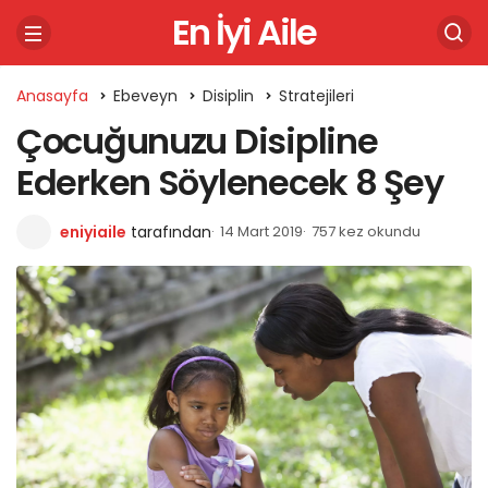
En İyi Aile
Anasayfa
Ebeveyn
Disiplin
Stratejileri
Çocuğunuzu Disipline
Ederken Söylenecek 8 Şey
eniyiaile
tarafından
14 Mart 2019
757 kez okundu