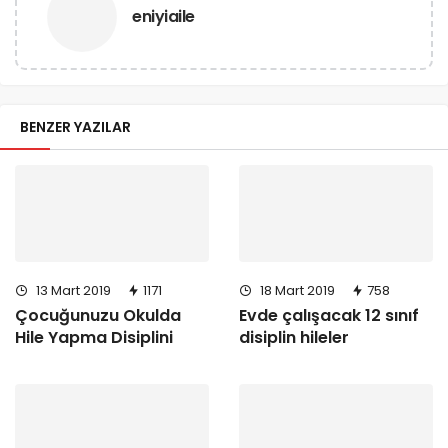
eniyiaile
BENZER YAZILAR
13 Mart 2019
1171
18 Mart 2019
758
Çocuğunuzu Okulda
Evde çalışacak 12 sınıf
Hile Yapma Disiplini
disiplin hileler