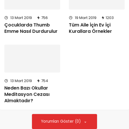
13 Mart 2019
756
19 Mart 2019
1203
Çocuklarda Thumb
Tüm Aile İçin Ev İçi
Emme Nasıl Durdurulur
Kurallara Örnekler
13 Mart 2019
754
Neden Bazı Okullar
Meditasyon Cezası
Almaktadır?
Yorumları Göster (0)