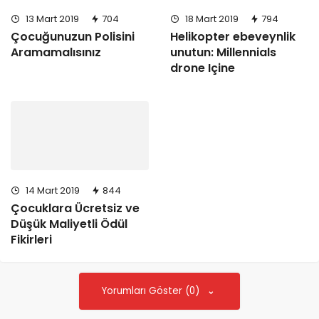
13 Mart 2019
704
18 Mart 2019
794
Çocuğunuzun Polisini
Helikopter ebeveynlik
Aramamalısınız
unutun: Millennials
drone Içine
14 Mart 2019
844
Çocuklara Ücretsiz ve
Düşük Maliyetli Ödül
Fikirleri
Yorumları Göster (0)