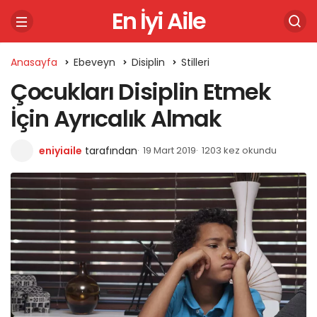
En İyi Aile
Anasayfa
Ebeveyn
Disiplin
Stilleri
Çocukları Disiplin Etmek
İçin Ayrıcalık Almak
eniyiaile
tarafından
19 Mart 2019
1203 kez okundu