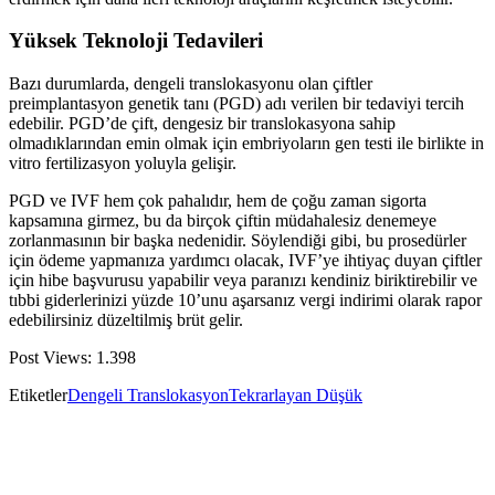
Yüksek Teknoloji Tedavileri
Bazı durumlarda, dengeli translokasyonu olan çiftler
preimplantasyon genetik tanı (PGD) adı verilen bir tedaviyi tercih
edebilir. PGD’de çift, dengesiz bir translokasyona sahip
olmadıklarından emin olmak için embriyoların gen testi ile birlikte in
vitro fertilizasyon yoluyla gelişir.
PGD ve IVF hem çok pahalıdır, hem de çoğu zaman sigorta
kapsamına girmez, bu da birçok çiftin müdahalesiz denemeye
zorlanmasının bir başka nedenidir. Söylendiği gibi, bu prosedürler
için ödeme yapmanıza yardımcı olacak, IVF’ye ihtiyaç duyan çiftler
için hibe başvurusu yapabilir veya paranızı kendiniz biriktirebilir ve
tıbbi giderlerinizi yüzde 10’unu aşarsanız vergi indirimi olarak rapor
edebilirsiniz düzeltilmiş brüt gelir.
Post Views:
1.398
Etiketler
Dengeli Translokasyon
Tekrarlayan Düşük