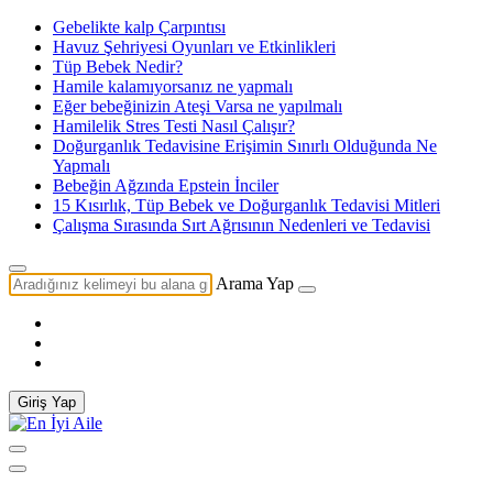
Gebelikte kalp Çarpıntısı
Havuz Şehriyesi Oyunları ve Etkinlikleri
Tüp Bebek Nedir?
Hamile kalamıyorsanız ne yapmalı
Eğer bebeğinizin Ateşi Varsa ne yapılmalı
Hamilelik Stres Testi Nasıl Çalışır?
Doğurganlık Tedavisine Erişimin Sınırlı Olduğunda Ne
Yapmalı
Bebeğin Ağzında Epstein İnciler
15 Kısırlık, Tüp Bebek ve Doğurganlık Tedavisi Mitleri
Çalışma Sırasında Sırt Ağrısının Nedenleri ve Tedavisi
Arama Yap
Giriş Yap