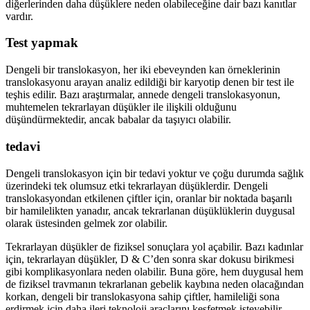
diğerlerinden daha düşüklere neden olabileceğine dair bazı kanıtlar
vardır.
Test yapmak
Dengeli bir translokasyon, her iki ebeveynden kan örneklerinin
translokasyonu arayan analiz edildiği bir karyotip denen bir test ile
teşhis edilir. Bazı araştırmalar, annede dengeli translokasyonun,
muhtemelen tekrarlayan düşükler ile ilişkili olduğunu
düşündürmektedir, ancak babalar da taşıyıcı olabilir.
tedavi
Dengeli translokasyon için bir tedavi yoktur ve çoğu durumda sağlık
üzerindeki tek olumsuz etki tekrarlayan düşüklerdir. Dengeli
translokasyondan etkilenen çiftler için, oranlar bir noktada başarılı
bir hamilelikten yanadır, ancak tekrarlanan düşüklüklerin duygusal
olarak üstesinden gelmek zor olabilir.
Tekrarlayan düşükler de fiziksel sonuçlara yol açabilir. Bazı kadınlar
için, tekrarlayan düşükler, D & C’den sonra skar dokusu birikmesi
gibi komplikasyonlara neden olabilir. Buna göre, hem duygusal hem
de fiziksel travmanın tekrarlanan gebelik kaybına neden olacağından
korkan, dengeli bir translokasyona sahip çiftler, hamileliği sona
erdirmek için daha ileri teknoloji araçlarını keşfetmek isteyebilir.