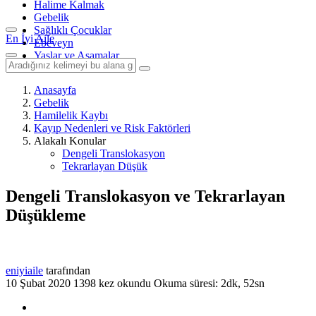
Halime Kalmak
Gebelik
Sağlıklı Çocuklar
En İyi Aile
Ebeveyn
Yaşlar ve Aşamalar
Anasayfa
Gebelik
Hamilelik Kaybı
Kayıp Nedenleri ve Risk Faktörleri
Alakalı Konular
Dengeli Translokasyon
Tekrarlayan Düşük
Dengeli Translokasyon ve Tekrarlayan
Düşükleme
eniyiaile
tarafından
10 Şubat 2020
1398 kez okundu
Okuma süresi: 2dk, 52sn