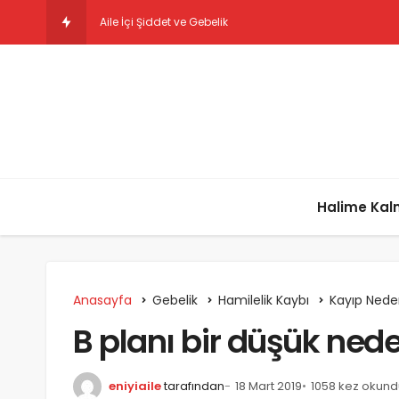
Deprem: Geçmiş Ol
Halime Ka
Anasayfa
Gebelik
Hamilelik Kaybı
Kayıp Neden
B planı bir düşük ned
eniyiaile
tarafından
18 Mart 2019
1058 kez okund