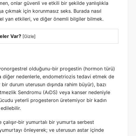
n, onlar güvenli ve etkili bir şekilde yanlışlıkla
başa çıkmak için korunmasız seks. Burada nasıl
el yan etkileri, ve diğer önemli bilgiler bilmek.
eler Var?
[
Gizle
]
vonorgestrel olduğunu-bir progestin (hormon türü)
a diğer nedenlerle, endometriozis tedavi etmek de
r bir durum uterusun dışında rahim büyür), bazı
yetmezlik Sendromu (AıDS) veya kanser nedeniyle
vücudu yeterli progesteron üretemiyor bir kadın
edilebilir.
 çalışır-bir yumurtalı bir yumurta serbest
yumurtayı önleyerek; ve uterusun astar içinde