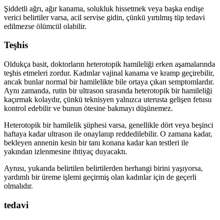
Şiddetli ağrı, ağır kanama, solukluk hissetmek veya başka endişe
verici belirtiler varsa, acil servise gidin, çünkü yırtılmış tüp tedavi
edilmezse ölümcül olabilir.
Teşhis
Oldukça basit, doktorların heterotopik hamileliği erken aşamalarında
teşhis etmeleri zordur. Kadınlar vajinal kanama ve kramp geçirebilir,
ancak bunlar normal bir hamilelikte bile ortaya çıkan semptomlardır.
Aynı zamanda, rutin bir ultrason sırasında heterotopik bir hamileliği
kaçırmak kolaydır, çünkü teknisyen yalnızca uterusta gelişen fetusu
kontrol edebilir ve bunun ötesine bakmayı düşünemez.
Heterotopik bir hamilelik şüphesi varsa, genellikle dört veya beşinci
haftaya kadar ultrason ile onaylanıp reddedilebilir. O zamana kadar,
bekleyen annenin kesin bir tanı konana kadar kan testleri ile
yakından izlenmesine ihtiyaç duyacaktı.
Aynısı, yukarıda belirtilen belirtilerden herhangi birini yaşıyorsa,
yardımlı bir üreme işlemi geçirmiş olan kadınlar için de geçerli
olmalıdır.
tedavi