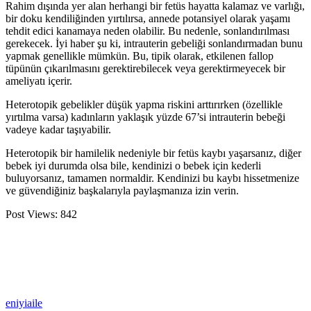
Rahim dışında yer alan herhangi bir fetüs hayatta kalamaz ve varlığı,
bir doku kendiliğinden yırtılırsa, annede potansiyel olarak yaşamı
tehdit edici kanamaya neden olabilir. Bu nedenle, sonlandırılması
gerekecek. İyi haber şu ki, intrauterin gebeliği sonlandırmadan bunu
yapmak genellikle mümkün. Bu, tipik olarak, etkilenen fallop
tüpünün çıkarılmasını gerektirebilecek veya gerektirmeyecek bir
ameliyatı içerir.
Heterotopik gebelikler düşük yapma riskini arttırırken (özellikle
yırtılma varsa) kadınların yaklaşık yüzde 67’si intrauterin bebeği
vadeye kadar taşıyabilir.
Heterotopik bir hamilelik nedeniyle bir fetüs kaybı yaşarsanız, diğer
bebek iyi durumda olsa bile, kendinizi o bebek için kederli
buluyorsanız, tamamen normaldir. Kendinizi bu kaybı hissetmenize
ve güvendiğiniz başkalarıyla paylaşmanıza izin verin.
Post Views:
842
eniyiaile