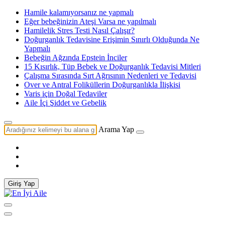
Hamile kalamıyorsanız ne yapmalı
Eğer bebeğinizin Ateşi Varsa ne yapılmalı
Hamilelik Stres Testi Nasıl Çalışır?
Doğurganlık Tedavisine Erişimin Sınırlı Olduğunda Ne
Yapmalı
Bebeğin Ağzında Epstein İnciler
15 Kısırlık, Tüp Bebek ve Doğurganlık Tedavisi Mitleri
Çalışma Sırasında Sırt Ağrısının Nedenleri ve Tedavisi
Over ve Antral Foliküllerin Doğurganlıkla İlişkisi
Varis için Doğal Tedaviler
Aile İçi Şiddet ve Gebelik
Arama Yap
Giriş Yap