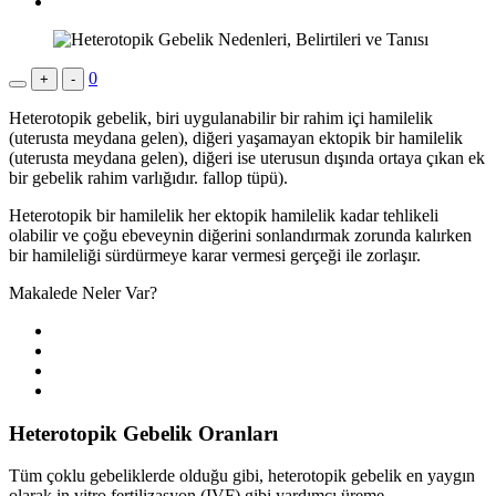
0
+
-
Heterotopik gebelik, biri uygulanabilir bir rahim içi hamilelik
(uterusta meydana gelen), diğeri yaşamayan ektopik bir hamilelik
(uterusta meydana gelen), diğeri ise uterusun dışında ortaya çıkan ek
bir gebelik rahim varlığıdır. fallop tüpü).
Heterotopik bir hamilelik her ektopik hamilelik kadar tehlikeli
olabilir ve çoğu ebeveynin diğerini sonlandırmak zorunda kalırken
bir hamileliği sürdürmeye karar vermesi gerçeği ile zorlaşır.
Makalede Neler Var?
Heterotopik Gebelik Oranları
Tüm çoklu gebeliklerde olduğu gibi, heterotopik gebelik en yaygın
olarak in vitro fertilizasyon (IVF) gibi yardımcı üreme