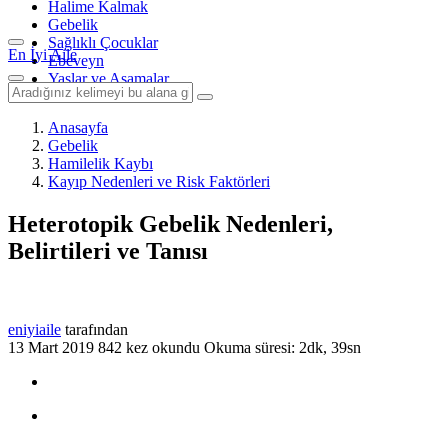
Halime Kalmak
Gebelik
Sağlıklı Çocuklar
En İyi Aile
Ebeveyn
Yaşlar ve Aşamalar
Anasayfa
Gebelik
Hamilelik Kaybı
Kayıp Nedenleri ve Risk Faktörleri
Heterotopik Gebelik Nedenleri,
Belirtileri ve Tanısı
eniyiaile
tarafından
13 Mart 2019
842 kez okundu
Okuma süresi: 2dk, 39sn