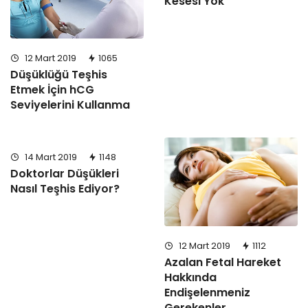
Kesesi Yok
12 Mart 2019
1065
Düşüklüğü Teşhis
Etmek İçin hCG
Seviyelerini Kullanma
14 Mart 2019
1148
Doktorlar Düşükleri
Nasıl Teşhis Ediyor?
12 Mart 2019
1112
Azalan Fetal Hareket
Hakkında
Endişelenmeniz