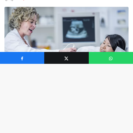
0
Gebeliğin ikinci üç ayında, fetüsün anatomisini
incelemek için bir ultrason yapılır. Genellikle 18 ila 20